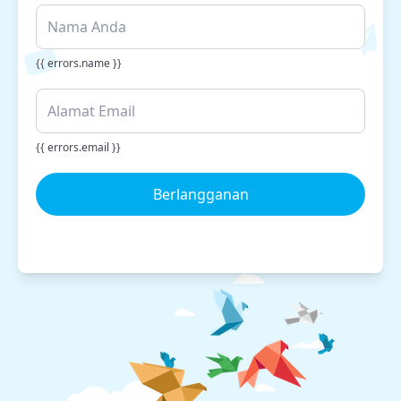
{{ errors.name }}
{{ errors.email }}
Berlangganan