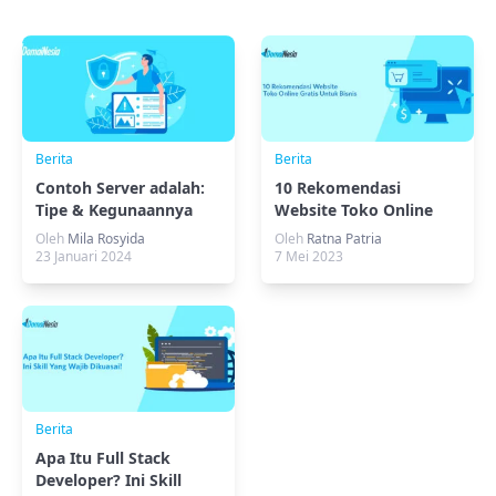
Berita
Berita
Contoh Server adalah:
10 Rekomendasi
Tipe & Kegunaannya
Website Toko Online
dalam Bisnis
Gratis Untuk Bisnis
Oleh
Mila Rosyida
Oleh
Ratna Patria
23 Januari 2024
7 Mei 2023
Berita
Apa Itu Full Stack
Developer? Ini Skill