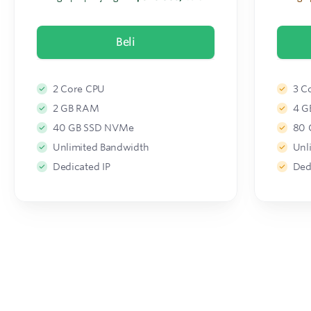
Beli
2 Core CPU
3 C
2 GB RAM
4 G
40 GB SSD NVMe
80 
Unlimited Bandwidth
Unl
Dedicated IP
Ded