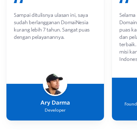
Sampai ditulisnya ulasan ini, saya
Selama
sudah berlangganan DomaiNesia
Domaine
kurang lebih 7 tahun. Sangat puas
puas ka
dengan pelayanannya.
dan pe
terbaik
misi ka
Indones
Ary Darma
Found
Developer