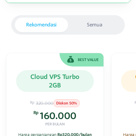
Rekomendasi
Semua
BEST VALUE
Cloud VPS Turbo
2GB
Rp
320.000
Diskon 50%
Rp
160.000
PER BULAN
Harga perpanjangan
Rp320.000/bulan
Harga