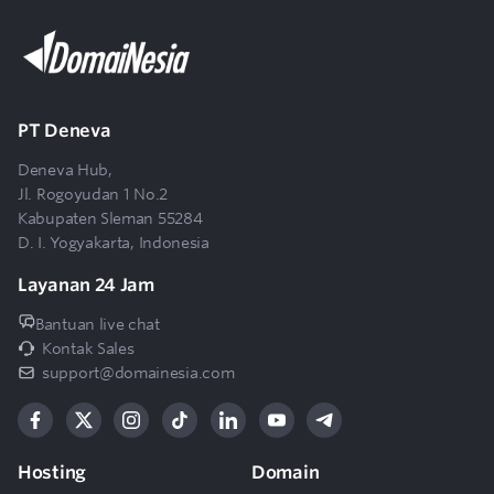
9
Apakah tersedia panel kontrol seperti cPanel?
Apakah saya akan dibantu terkait
10
PT Deneva
pengelolaan Cloud VPS Turbo DomaiNesia?
Deneva Hub,
Jl. Rogoyudan 1 No.2
Kabupaten Sleman 55284
D. I. Yogyakarta, Indonesia
Layanan 24 Jam
Bantuan live chat
Kontak Sales
support@domainesia.com
Hosting
Domain