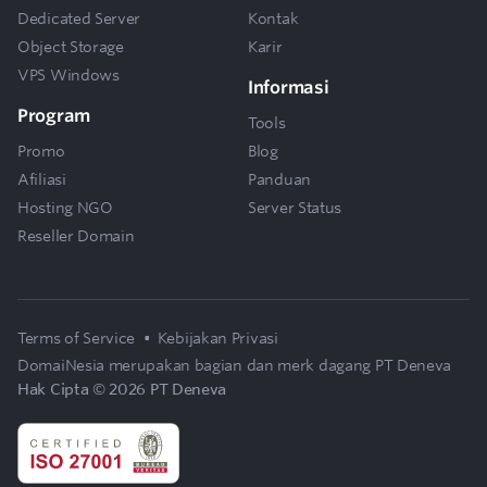
Dedicated Server
Kontak
Object Storage
Karir
VPS Windows
Informasi
Program
Tools
Promo
Blog
Afiliasi
Panduan
Hosting NGO
Server Status
Reseller Domain
Terms of Service
•
Kebijakan Privasi
DomaiNesia merupakan bagian dan merk dagang
PT Deneva
Hak Cipta © 2026 PT Deneva