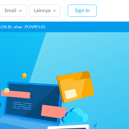
Email
Lainnya
Sign In
 .OR.ID, atau .PONPES.ID.