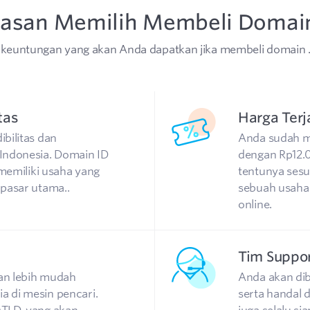
lasan Memilih Membeli Domain
keuntungan yang akan Anda dapatkan jika membeli domain .
tas
Harga Ter
bilitas dan
Anda sudah m
Indonesia. Domain ID
dengan Rp12.00
memiliki usaha yang
tentunya sesu
pasar utama..
sebuah usaha
online.
Tim Suppo
an lebih mudah
Anda akan di
 di mesin pencari.
serta handal 