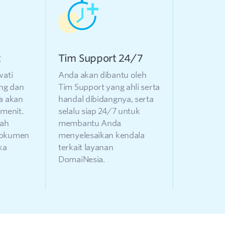
t
Tim Support 24/7
wati
Anda akan dibantu oleh
ng dan
Tim Support yang ahli serta
a akan
handal dibidangnya, serta
 menit.
selalu siap 24/7 untuk
dah
membantu Anda
dokumen
menyelesaikan kendala
ka
terkait layanan
DomaiNesia.