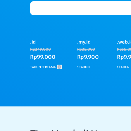
.id
.my.id
.web.
Rp249.000
Rp35.000
Rp55.0
Rp99.000
Rp9.900
Rp9.
TAHUN PERTAMA
1 TAHUN
1 TAHUN