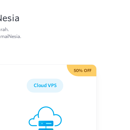
Nesia
rah.
omaiNesia.
50% OFF
Cloud VPS