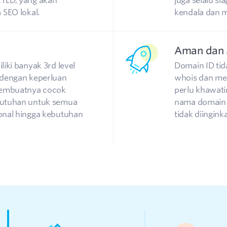
TLD, yang akan
juga selalu s
SEO lokal.
kendala dan m
Aman dan 
iki banyak 3rd level
Domain ID tid
 dengan keperluan
whois dan men
 membuatnya cocok
perlu khawati
butuhan untuk semua
nama domain t
onal hingga kebutuhan
tidak diingink