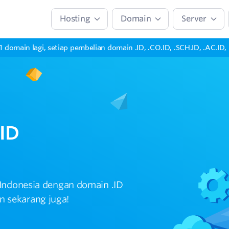
Hosting
Domain
Server
1 domain lagi, setiap pembelian domain .ID, .CO.ID, .SCH.ID, .AC.ID,
ID
 Indonesia dengan domain .ID
 sekarang juga!