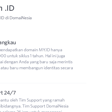
 .ID
ID di DomaiNesia
jangkau
endapatkan domain MY.ID hanya
0 untuk siklus 1 tahun. Hal ini juga
ai dengan Anda yang baru saja merintis
 atau baru membangun identitas secara
rt 24/7
bantu oleh Tim Support yang ramah
dibidangnya. Tim Support DomaiNesia