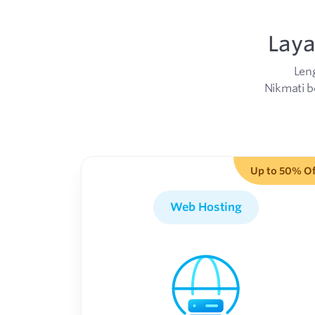
Laya
Len
Nikmati b
Up to 50% Of
Web Hosting