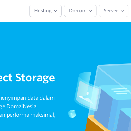
Hosting
Domain
Server
ct Storage
 menyimpan data dalam
age DomaiNesia
n performa maksimal,