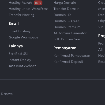
Hosting Murah
Harga Domain
Clou
Baru
Hosting untuk WordPress
Transfer Domain
Man
Transfer Hosting
Domain .ID
Dedi
Domain .CLOUD
Obje
Email
Domain Premium
VPS
Email Hosting
AI Domain Generator
Pro
Google Workspace
Bulk Domain Search
Pro
Lainnya
Pembayaran
Afili
Sertifikat SSL
Konfirmasi Pembayaran
Hos
Instant Deploy
Konfirmasi Deposit
Rese
Jasa Buat Website
 Deneva