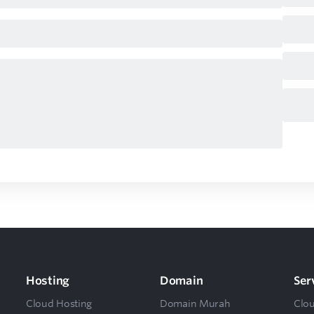
Hosting
Domain
Ser
Cloud Hosting
Domain Murah
Clo