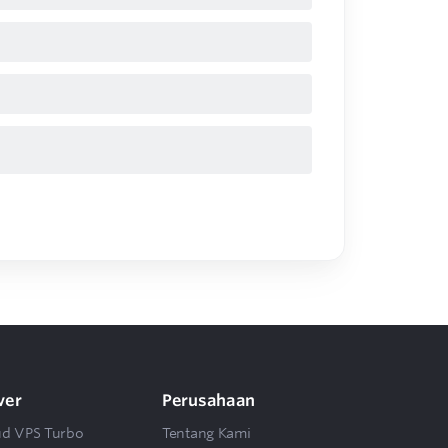
ver
Perusahaan
ud VPS Turbo
Tentang Kami