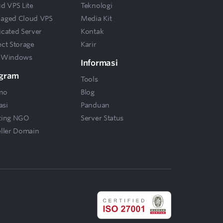
d VPS Lite
Teknologi
aged Cloud VPS
Media Kit
cated Server
Kontak
ct Storage
Karir
 Windows
Informasi
gram
Tools
mo
Blog
asi
Panduan
ting NGO
Server Status
ller Domain