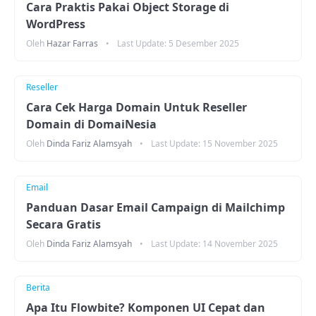
Cara Praktis Pakai Object Storage di
WordPress
Oleh
Hazar Farras
•
Last Update:
5 Desember 2025
Reseller
Cara Cek Harga Domain Untuk Reseller
Domain di DomaiNesia
Oleh
Dinda Fariz Alamsyah
•
Last Update:
15 November 2025
Email
Panduan Dasar Email Campaign di Mailchimp
Secara Gratis
Oleh
Dinda Fariz Alamsyah
•
Last Update:
14 November 2025
Berita
Apa Itu Flowbite? Komponen UI Cepat dan