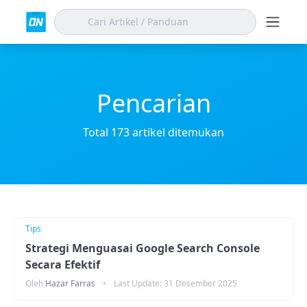
Pencarian
Total 173 artikel ditemukan
Tips
Strategi Menguasai Google Search Console
Secara Efektif
Oleh
Hazar Farras
•
Last Update:
31 Desember 2025