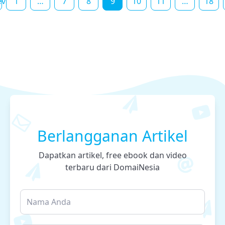
ev
1
…
7
8
9
10
11
…
18
Berlangganan Artikel
Dapatkan artikel, free ebook dan video
terbaru dari DomaiNesia