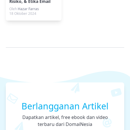
Risiko, & Etika Email
yang Wajib Kamu Tahu
Oleh
Hazar Farras
18 Oktober 2024
Berlangganan Artikel
Dapatkan artikel, free ebook dan video
terbaru dari DomaiNesia