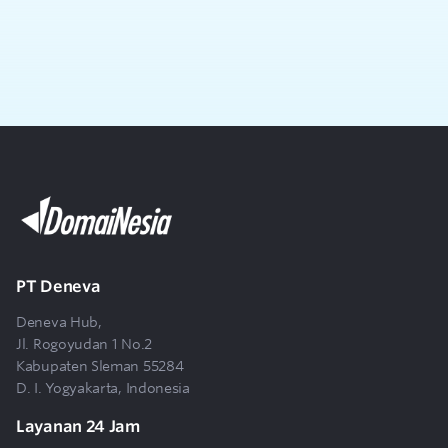
Apa saja yang akan didapatkan dengan
2
mendaftar layanan gratis ini?
Bagaimana cara mendapatkan layanan gratis
3
untuk organisasi nonprofit?
Apa saja syarat mendapatkan hosting gratis
4
untuk organisasi nonprofit?
PT Deneva
5
Apa saja syarat registrasi domain .OR.ID?
Deneva Hub,
Jl. Rogoyudan 1 No.2
Apakah layanan gratis untuk organisasi
Kabupaten Sleman 55284
6
D. I. Yogyakarta, Indonesia
nonprofit berlaku untuk selamanya?
Layanan 24 Jam
Apakah tersedia layanan migrasi untuk