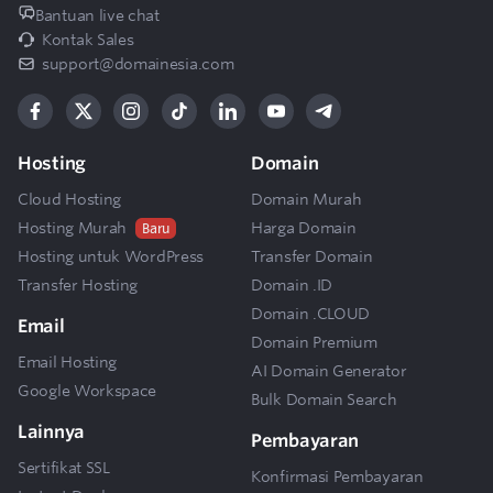
7
Bantuan live chat
organisasi yang sudah memiliki website?
Kontak Sales
support@domainesia.com
Apakah tersedia layanan gratis lainnya untuk
8
organisasi nonprofit?
Hosting
Domain
Apakah setiap pendaftar pasti mendapat
9
Cloud Hosting
Domain Murah
layanan gratis hosting DomaiNesia?
Hosting Murah
Harga Domain
Baru
Hosting untuk WordPress
Transfer Domain
Kategori organisasi non-profit seperti apa
Transfer Hosting
Domain .ID
10
yang bisa mengajukan permohonan hosting
Domain .CLOUD
nonprofit?
Email
Domain Premium
Email Hosting
AI Domain Generator
Google Workspace
Bulk Domain Search
Lainnya
Pembayaran
Sertifikat SSL
Konfirmasi Pembayaran