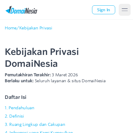
Sign In
Home
/
Kebijakan Privasi
Kebijakan Privasi
DomaiNesia
Pemutakhiran Terakhir:
3 Maret 2026
Berlaku untuk:
Seluruh layanan & situs DomaiNesia
Daftar Isi
1. Pendahuluan
2. Definisi
3. Ruang Lingkup dan Cakupan
4. Informasi yang Kami Kumpulkan