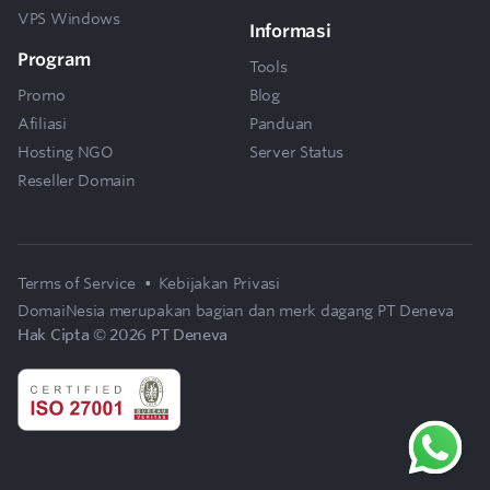
VPS Windows
Informasi
Program
Tools
Promo
Blog
Afiliasi
Panduan
Hosting NGO
Server Status
Reseller Domain
Terms of Service
•
Kebijakan Privasi
DomaiNesia merupakan bagian dan merk dagang
PT Deneva
Hak Cipta © 2026 PT Deneva