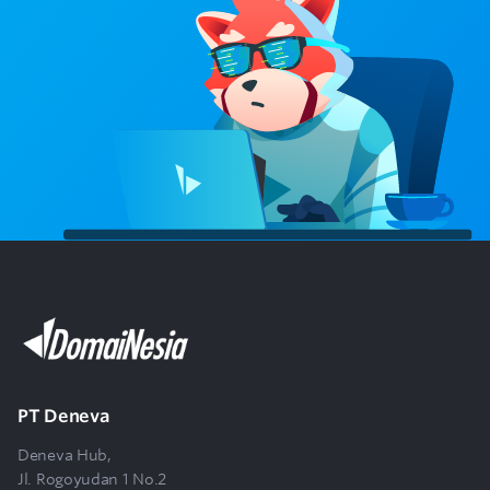
PT Deneva
Deneva Hub,
Jl. Rogoyudan 1 No.2