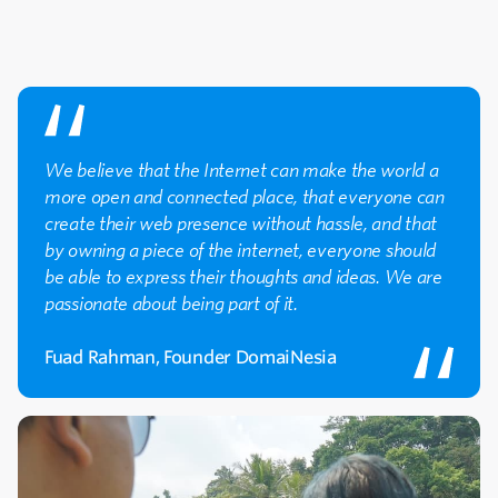
We believe that the Internet can make the world a
more open and connected place, that everyone can
create their web presence without hassle, and that
by owning a piece of the internet, everyone should
be able to express their thoughts and ideas. We are
passionate about being part of it.
Fuad Rahman, Founder DomaiNesia