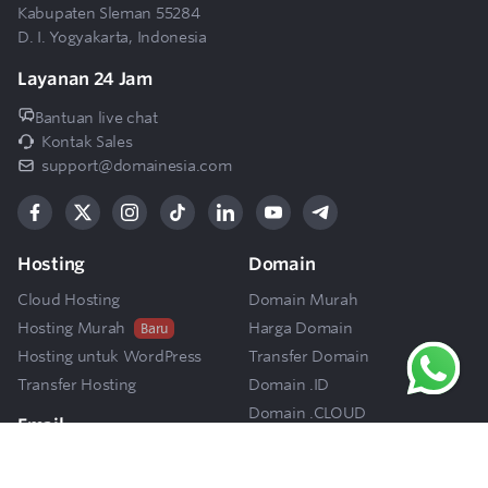
Kabupaten Sleman 55284
D. I. Yogyakarta, Indonesia
Layanan 24 Jam
Bantuan live chat
Kontak Sales
support@domainesia.com
Hosting
Domain
Cloud Hosting
Domain Murah
Hosting Murah
Harga Domain
Baru
Hosting untuk WordPress
Transfer Domain
Transfer Hosting
Domain .ID
Domain .CLOUD
Email
Domain Premium
Email Hosting
AI Domain Generator