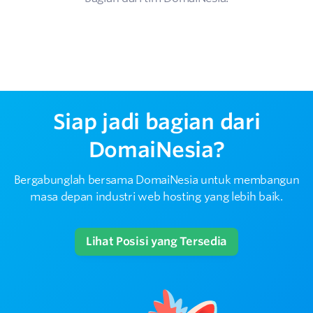
Siap jadi bagian dari
DomaiNesia?
Bergabunglah bersama DomaiNesia untuk membangun
masa depan industri web hosting yang lebih baik.
Lihat Posisi yang Tersedia