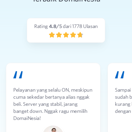
Rating
4.8
/5
dari
1778
Ulasan
Pelayanan yang selalu ON, meskipun
Sampai d
cuma sekedar bertanya alias nggak
sudah 
beli. Server yang stabil, jarang
kurang 
banget down. Nggak ragu memilih
dengan
DomaiNesia!