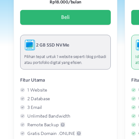
Rp18.000/bulan
Beli
2 GB SSD NVMe
Pilihan tepat untuk 1 website seperti blog pribadi
Id
atau portofolio digital yang efisien.
at
Fitur Utama
Fit
1 Website
2 Database
3 Email
Unlimited Bandwidth
Remote Backup
Gratis Domain .ONLINE