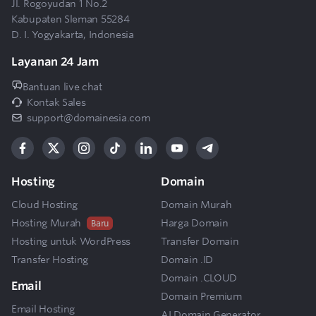
Jl. Rogoyudan 1 No.2
hosting ke paket lain?
Kabupaten Sleman 55284
D. I. Yogyakarta, Indonesia
Bagaimana jika saya mengalami kendala
13
Layanan 24 Jam
teknis?
Bantuan live chat
14
Kontak Sales
Apakah tersedia jaminan uptime?
support@domainesia.com
15
Apakah ada garansi uang kembali?
Hosting
Domain
Cloud Hosting
Domain Murah
Hosting Murah
Harga Domain
Baru
Hosting untuk WordPress
Transfer Domain
Transfer Hosting
Domain .ID
Domain .CLOUD
Email
Domain Premium
Email Hosting
AI Domain Generator