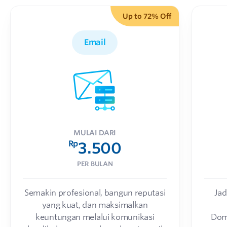
Up to 72% Off
Email
MULAI DARI
Rp
3.500
PER BULAN
Semakin profesional, bangun reputasi
Jad
yang kuat, dan maksimalkan
keuntungan melalui komunikasi
Dom