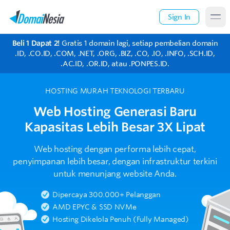
Sign In
Beli 1 Dapat 2!
Gratis 1 domain lagi, setiap pembelian domain
.ID, .CO.ID, .COM, .NET, .ORG, .BIZ, .CO, .IO, .INFO, .SCH.ID,
.AC.ID, .OR.ID, atau .PONPES.ID.
HOSTING MURAH TEKNOLOGI TERBARU
Web Hosting Generasi Baru
Kapasitas Lebih Besar 3X Lipat
Web hosting dengan performa lebih cepat,
penyimpanan lebih besar,
dengan infrastruktur terkini
untuk menunjang website Anda.
Dipercaya 300.000+ Pelanggan
AMD EPYC & SSD NVMe
Hosting Dikelola Penuh (Fully Managed)