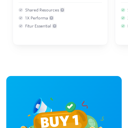
Shared Resources
1X Performa
Fitur Essential