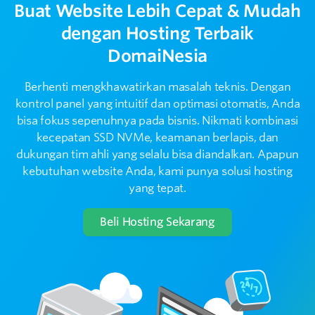
proteksi keamanan ketat, dan panel kontrol
Buat Website Lebih Cepat & Mudah
cPanel.
dengan Hosting Terbaik
DomaiNesia
Apa yang membedakan hosting DomaiNesia
2
dengan hosting biasa?
Berhenti mengkhawatirkan masalah teknis. Dengan
kontrol panel yang intuitif dan optimasi otomatis, Anda
3
bisa fokus sepenuhnya pada bisnis. Nikmati kombinasi
Hosting ini cocok untuk website apa saja?
kecepatan SSD NVMe, keamanan berlapis, dan
dukungan tim ahli yang selalu bisa diandalkan. Apapun
Apakah hosting DomaiNesia cocok untuk
4
kebutuhan website Anda, kami punya solusi hosting
pemula?
yang tepat.
Apakah hosting DomaiNesia juga cocok
Beli Hosting Sekarang
5
untuk developer?
Apakah saya bisa pindah dari hosting lama ke
6
DomaiNesia?