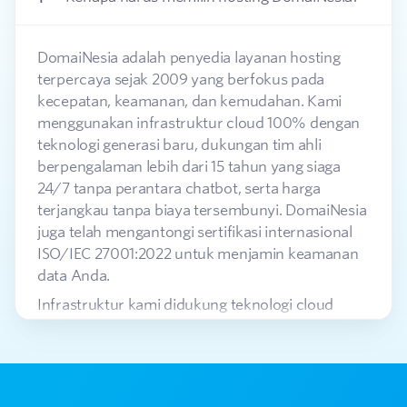
DomaiNesia adalah penyedia layanan hosting
terpercaya sejak 2009 yang berfokus pada
kecepatan, keamanan, dan kemudahan. Kami
menggunakan infrastruktur cloud 100% dengan
teknologi generasi baru, dukungan tim ahli
berpengalaman lebih dari 15 tahun yang siaga
24/7 tanpa perantara chatbot, serta harga
terjangkau tanpa biaya tersembunyi. DomaiNesia
juga telah mengantongi sertifikasi internasional
ISO/IEC 27001:2022 untuk menjamin keamanan
data Anda.
Infrastruktur kami didukung teknologi cloud
modern seperti SSD NVMe, AMD EPYC,
HTTP/3
dengan
QUIC
, dan
Brotli
yang dirancang khusus
untuk performa website optimal. Tersedia juga
fitur gratis seperti backup otomatis,
sertifikat SSL
,