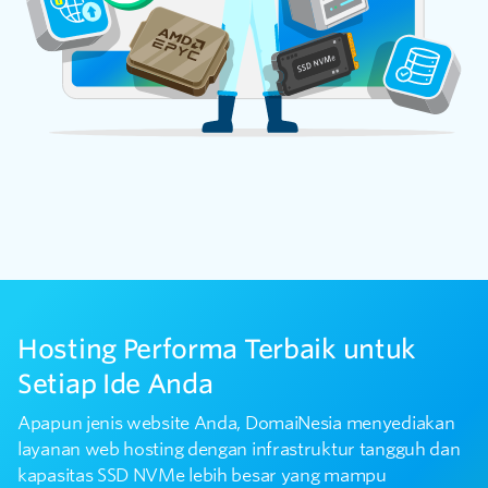
Hosting Performa Terbaik untuk
Setiap Ide Anda
Apapun jenis website Anda, DomaiNesia menyediakan
layanan web hosting dengan infrastruktur tangguh dan
kapasitas SSD NVMe lebih besar yang mampu