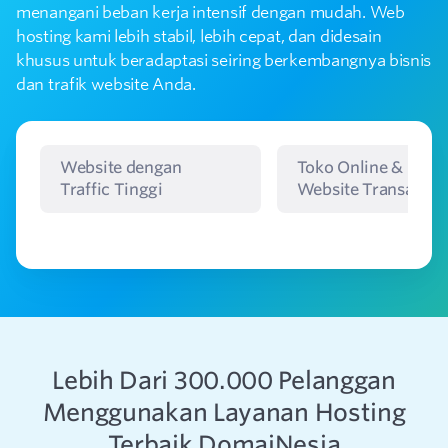
menangani beban kerja intensif dengan mudah. Web
hosting kami lebih stabil, lebih cepat, dan didesain
khusus untuk beradaptasi seiring berkembangnya bisnis
dan trafik website Anda.
Website dengan
Toko Online &
Traffic Tinggi
Website Transaksi
Lebih Dari 300.000 Pelanggan
Menggunakan Layanan Hosting
Terbaik DomaiNesia