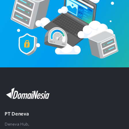
Apa itu fitur add-on speed booster dan
7
bagaimana cara mengaktifkannya?
Di mana lokasi server hosting DomaiNesia
8
berada?
Apakah saya bisa membuat email dengan
9
domain sendiri?
Apakah hosting DomaiNesia aman untuk
10
website bisnis?
Apakah tersedia backup otomatis untuk
11
website saya?
PT Deneva
Apakah saya bisa melakukan upgrade
Deneva Hub,
12