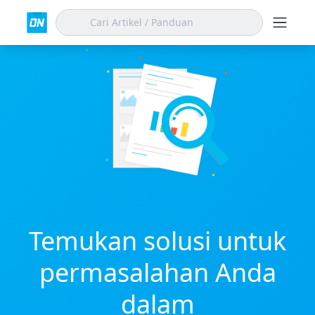
Temukan solusi untuk
permasalahan Anda
dalam