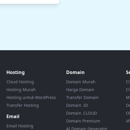
Hosting
Domain
S
Cloud Hosting
Domain Murah
C
Hosting Murah
Harga Domain
Cl
Hosting untuk WordPress
Transfer Domain
M
Transfer Hosting
Domain .ID
D
Domain .CLOUD
O
Email
Domain Premium
V
Email Hosting
AI Domain Generator