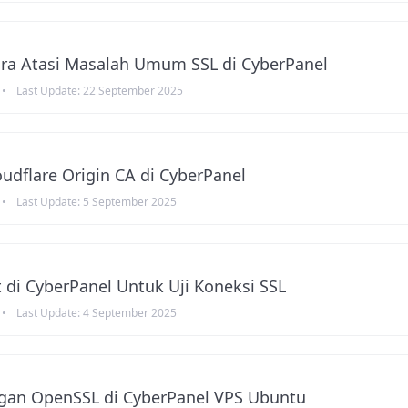
Cara Atasi Masalah Umum SSL di CyberPanel
•
Last Update:
22 September 2025
loudflare Origin CA di CyberPanel
•
Last Update:
5 September 2025
t di CyberPanel Untuk Uji Koneksi SSL
•
Last Update:
4 September 2025
gan OpenSSL di CyberPanel VPS Ubuntu