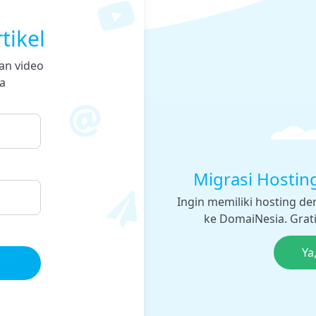
tikel
an video
a
Migrasi Hostin
Ingin memiliki hosting d
ke DomaiNesia. Gratis
Ya