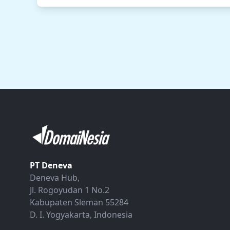
PT Deneva
Deneva Hub,
Jl. Rogoyudan 1 No.2
Kabupaten Sleman 55284
D. I. Yogyakarta, Indonesia