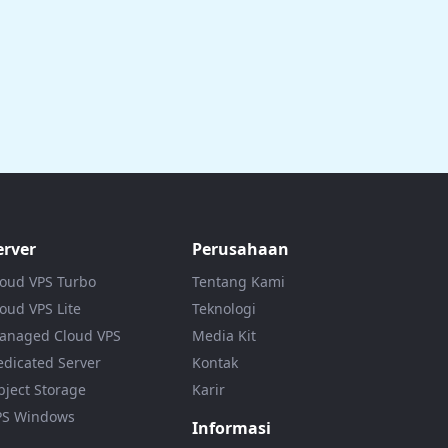
erver
Perusahaan
loud VPS Turbo
Tentang Kami
oud VPS Lite
Teknologi
anaged Cloud VPS
Media Kit
edicated Server
Kontak
bject Storage
Karir
PS Windows
Informasi