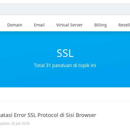
Domain
Email
Virtual Server
Billing
Resel
SSL
Total 31 panduan di topik ini
atasi Error SSL Protocol di Sisi Browser
Update:
26 Juli 2026