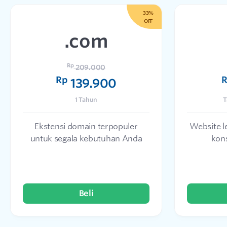
33%
OFF
.com
Rp
209.000
Rp
139.900
1 Tahun
T
Ekstensi domain terpopuler
Website 
untuk segala kebutuhan Anda
kon
Beli