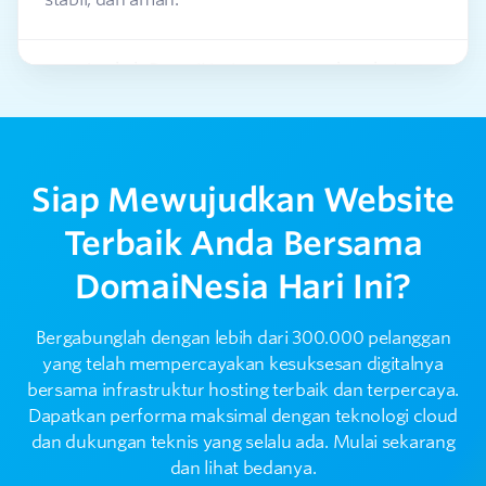
Apakah DomaiNesia aman untuk website,
2
aplikasi, dan email bisnis?
Apakah DomaiNesia menyediakan bantuan
3
purna jual?
Siap Mewujudkan Website
Terbaik Anda Bersama
Bagaimana cara menghubungi tim support
4
DomaiNesia?
DomaiNesia Hari Ini?
Bagaimana DomaiNesia menjaga performa
Bergabunglah dengan lebih dari 300.000 pelanggan
5
layanan dan server?
yang telah mempercayakan kesuksesan digitalnya
bersama infrastruktur hosting terbaik dan terpercaya.
Dapatkan performa maksimal dengan teknologi cloud
dan dukungan teknis yang selalu ada. Mulai sekarang
dan lihat bedanya.