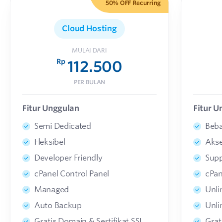
50% OFF Recurring
Cloud Hosting
MULAI DARI
Rp
112.500
PER BULAN
Fitur Unggulan
Fitur U
Semi Dedicated
Beba
Fleksibel
Aks
Developer Friendly
Supp
cPanel Control Panel
cPan
Managed
Unli
Auto Backup
Unli
Gratis Domain & Sertifikat SSL
Grat