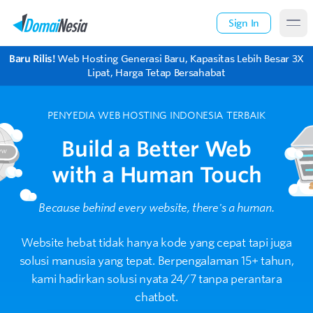
Sign In
Baru Rilis!
Web Hosting Generasi Baru, Kapasitas Lebih Besar 3X
Lipat, Harga Tetap Bersahabat
PENYEDIA WEB HOSTING INDONESIA TERBAIK
Build a Better Web
with a Human Touch
Because behind every website, there's a human.
Website hebat tidak hanya kode yang cepat tapi juga
solusi manusia yang tepat.
Berpengalaman 15+ tahun,
kami hadirkan solusi nyata 24/7 tanpa perantara
chatbot.