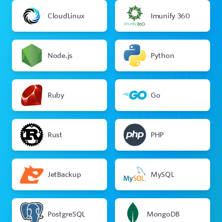
CloudLinux
Imunify 360
Node.js
Python
Ruby
Go
Rust
PHP
JetBackup
MySQL
PostgreSQL
MongoDB