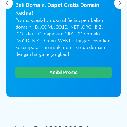
Beli Domain, Dapat Gratis Domain
Kedua!
Promo spesial untukmu! Setiap pembelian
domain .ID, .COM, .CO.ID, .NET, .ORG, .BIZ,
.CO, atau .IO, dapatkan GRATIS 1 domain
.MY.ID, .BIZ.ID, atau .WEB.ID. Jangan lewatkan
kesempatan ini untuk memiliki dua domain
dengan harga terjangkau!
Ambil Promo