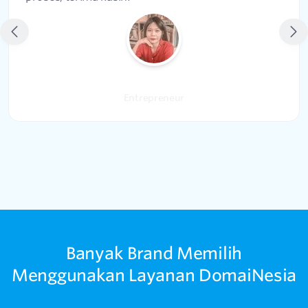
Anya Tamara Akbar
Entrepreneur
Banyak Brand Memilih
Menggunakan Layanan DomaiNesia