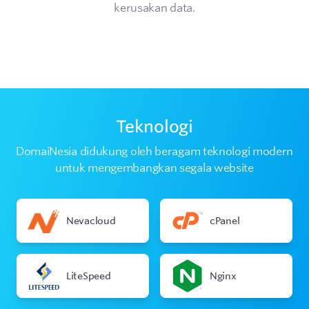
kerusakan data.
Teknologi
DomaiNesia didukung oleh beragam teknologi modern
untuk mengembangkan segala website
Nevacloud
cPanel
LiteSpeed
Nginx