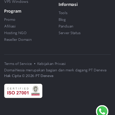
VPS Windows
Informasi
Program
Tools
Promo
Blog
Afiliasi
Panduan
Hosting NGO
Server Status
Reseller Domain
Terms of Service
•
Kebijakan Privasi
DomaiNesia merupakan bagian dan merk dagang
PT Deneva
Hak Cipta © 2026 PT Deneva