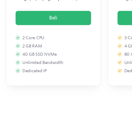
Beli
2 Core CPU
3 C
2 GB RAM
4 G
40 GB SSD NVMe
80 
Unlimited Bandwidth
Unl
Dedicated IP
Ded