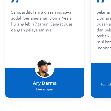
Sampai ditulisnya ulasan ini, saya
Selama
sudah berlangganan DomaiNesia
Domaine
kurang lebih 7 tahun. Sangat puas
puas ka
dengan pelayanannya.
dan pe
terbaik
misi ka
Indones
Ary Darma
Found
Developer