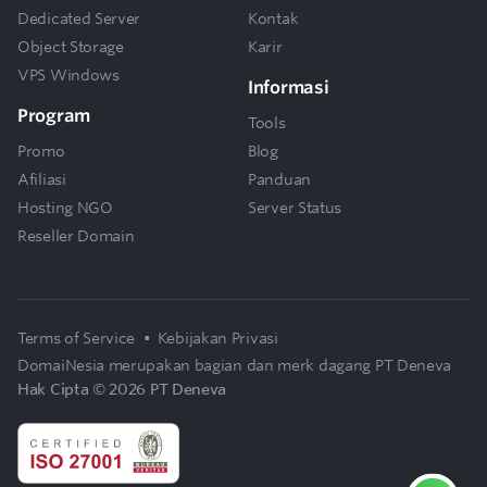
Dedicated Server
Kontak
Object Storage
Karir
VPS Windows
Informasi
Program
Tools
Promo
Blog
Afiliasi
Panduan
Hosting NGO
Server Status
Reseller Domain
Terms of Service
•
Kebijakan Privasi
DomaiNesia merupakan bagian dan merk dagang
PT Deneva
Hak Cipta © 2026 PT Deneva