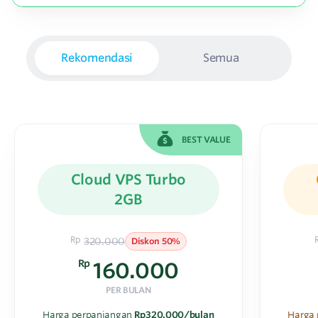
Rekomendasi
Semua
BEST VALUE
Cloud VPS Turbo
2GB
Rp
320.000
Diskon 50%
Rp
160.000
PER BULAN
Harga perpanjangan
Rp320.000/bulan
Harga