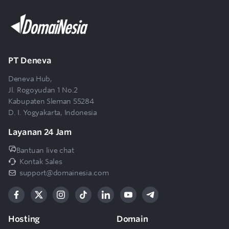
9
Apakah tersedia panel kontrol seperti cPanel?
Apakah saya akan dibantu terkait
10
PT Deneva
pengelolaan Cloud VPS Turbo DomaiNesia?
Deneva Hub,
Jl. Rogoyudan 1 No.2
Kabupaten Sleman 55284
D. I. Yogyakarta, Indonesia
Layanan 24 Jam
Bantuan live chat
Kontak Sales
support@domainesia.com
Hosting
Domain