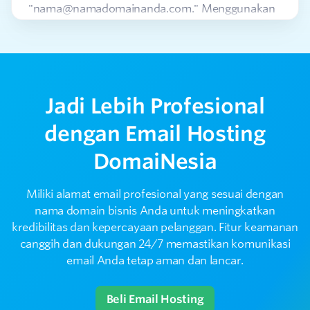
"nama@namadomainanda.com." Menggunakan
nama domain Anda sebagai email akan
memberikan kesan profesional dan
meningkatkan citra bisnis Anda.
Apa kelebihan email hosting murah dibanding
Jadi Lebih Profesional
2
email biasa?
dengan Email Hosting
Kenapa perusahaan & bisnis membutuhkan
DomaiNesia
3
email hosting Indonesia?
Miliki alamat email profesional yang sesuai dengan
Apakah saya bisa transfer layanan provider
nama domain bisnis Anda untuk meningkatkan
4
lain ke DomaiNesia?
kredibilitas dan kepercayaan pelanggan. Fitur keamanan
canggih dan dukungan 24/7 memastikan komunikasi
email Anda tetap aman dan lancar.
Apa perbedaan layanan email hosting murah
5
dengan email hosting cPanel?
Beli Email Hosting