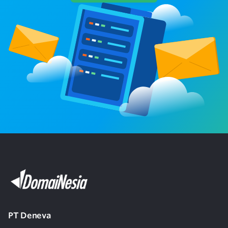
Bisakah saya membuka email dari
6
handphone?
Kenapa saya harus memakai email hosting
7
murah DomaiNesia?
Apakah saya harus memiliki background IT
8
(developer, programmer) untuk bisa
memakai email bisnis?
Bagaimana cara mengatasi DNS Error padahal
9
email hosting sudah aktif?
Berapa User yang disediakan oleh email
10
hosting (Mailspace) DomaiNesia?
PT Deneva
Bagaimana cara membuat dan mengirim