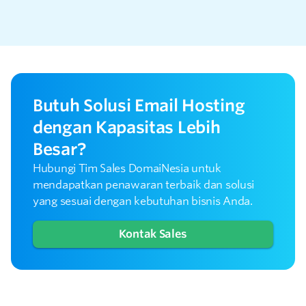
Butuh Solusi Email Hosting
dengan Kapasitas Lebih
Besar?
Hubungi Tim Sales DomaiNesia untuk
mendapatkan penawaran terbaik dan solusi
yang sesuai dengan kebutuhan bisnis Anda.
Kontak Sales