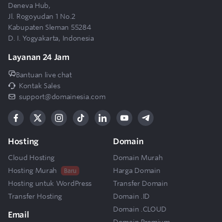
11
Deneva Hub,
email baru dengan email hosting?
Jl. Rogoyudan 1 No.2
Kabupaten Sleman 55284
D. I. Yogyakarta, Indonesia
Bagaimana cara menambah jumlah user
12
email hosting?
Layanan 24 Jam
Bantuan live chat
Bagaimana cara melakukan upgrade layanan
13
Kontak Sales
email hosting (Mailspace) DomaiNesia?
support@domainesia.com
Apakah saya bisa mengurangi jumlah user
14
email hosting (Mailspace)?
Hosting
Domain
Cloud Hosting
Domain Murah
Apakah saya bisa melakukan downgrade
15
Hosting Murah
Harga Domain
Baru
paket email hosting (Mailspace)?
Hosting untuk WordPress
Transfer Domain
Transfer Hosting
Domain .ID
Apakah saya bisa melakukan email
16
Domain .CLOUD
forwarding ke alamat email lain?
Email
Domain Premium