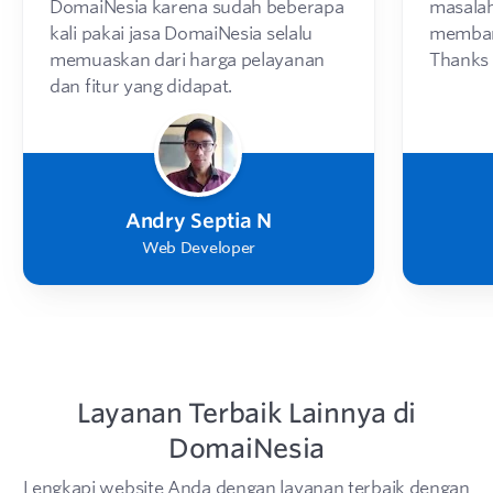
DomaiNesia karena sudah beberapa
masalah
kali pakai jasa DomaiNesia selalu
membant
memuaskan dari harga pelayanan
Thanks
dan fitur yang didapat.
Andry Septia N
Web Developer
Layanan Terbaik Lainnya di
DomaiNesia
Lengkapi website Anda dengan layanan terbaik dengan