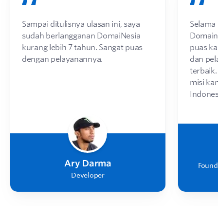
Sampai ditulisnya ulasan ini, saya
Selama
sudah berlangganan DomaiNesia
Domaine
kurang lebih 7 tahun. Sangat puas
puas ka
dengan pelayanannya.
dan pe
terbaik
misi ka
Indones
Ary Darma
Found
Developer