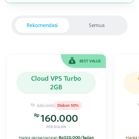
Rekomendasi
Semua
BEST VALUE
Cloud VPS Turbo
2GB
Rp
320.000
Diskon 50%
Rp
160.000
PER BULAN
Harga perpanjangan
Rp320.000/bulan
Harga