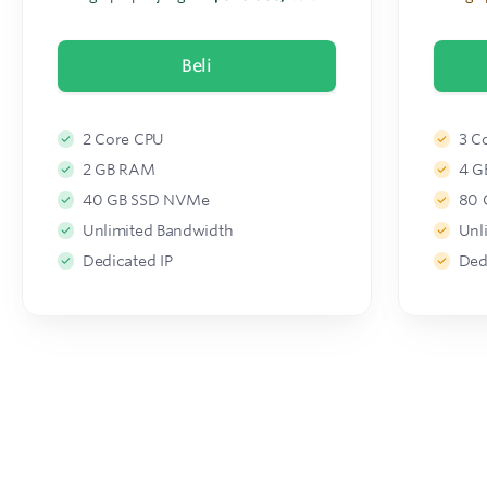
Beli
2 Core CPU
3 C
2 GB RAM
4 G
40 GB SSD NVMe
80 
Unlimited Bandwidth
Unl
Dedicated IP
Ded