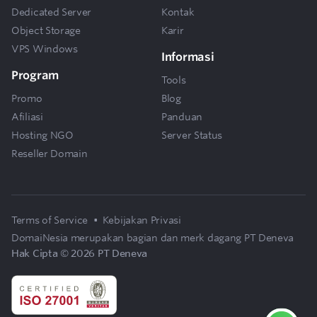
Dedicated Server
Kontak
Object Storage
Karir
VPS Windows
Informasi
Program
Tools
Promo
Blog
Afiliasi
Panduan
Hosting NGO
Server Status
Reseller Domain
Terms of Service
•
Kebijakan Privasi
DomaiNesia merupakan bagian dan merk dagang
PT Deneva
Hak Cipta © 2026 PT Deneva