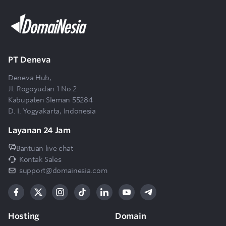
9
Apakah tersedia panel kontrol seperti cPanel?
Apakah saya akan dibantu terkait
10
PT Deneva
pengelolaan Cloud VPS Turbo DomaiNesia?
Deneva Hub,
Jl. Rogoyudan 1 No.2
Kabupaten Sleman 55284
D. I. Yogyakarta, Indonesia
Layanan 24 Jam
Bantuan live chat
Kontak Sales
support@domainesia.com
Hosting
Domain