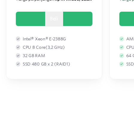
Beli
Intel® Xeon® E-2388G
AMD
CPU 8 Core(3,2 GHz)
CPU
32 GB RAM
64 
SSD 480 GB x 2 (RAID1)
SSD