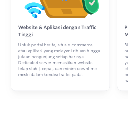
Website & Aplikasi dengan Traffic
Pla
Tinggi
Mar
Untuk portal berita, situs e-commerce,
Bisn
atau aplikasi yang melayani ribuan hingga
onli
jutaan pengunjung setiap harinya.
pem
Dedicated server memastikan website
yan
tetap stabil, cepat, dan minim downtime
eksk
meski dalam kondisi traffic padat.
pela
ham