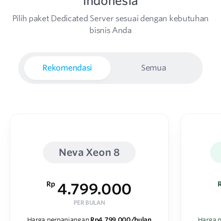
Indonesia
Pilih paket Dedicated Server sesuai dengan kebutuhan
bisnis Anda
Rekomendasi
Semua
Neva Xeon 8
Rp
4.799.000
PER BULAN
Harga perpanjangan
Rp4.799.000/bulan
Harga 