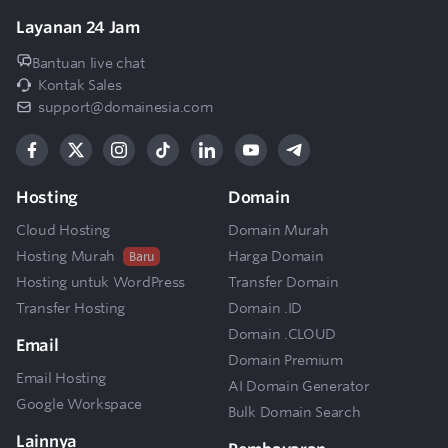
5
Di mana lokasi Dedicated server DomaiNesia?
Layanan 24 Jam
6
Bagaimana jika terjadi gangguan pada server?
Bantuan live chat
Kontak Sales
support@domainesia.com
Bagaimana jika Saya membutuhkan layanan
7
tambahan seperti tambahan bandwidth, IP
untuk dedicated server Saya?
Hosting
Domain
Apakah layanan Dedicated Server bisa
Cloud Hosting
Domain Murah
8
dibatalkan atau refund?
Hosting Murah
Harga Domain
Baru
Hosting untuk WordPress
Transfer Domain
Apakah DomaiNesia melakukan backup data
Transfer Hosting
Domain .ID
9
secara berkala untuk layanan Dedicated
Domain .CLOUD
Email
Server?
Domain Premium
Email Hosting
AI Domain Generator
Google Workspace
Bulk Domain Search
Lainnya