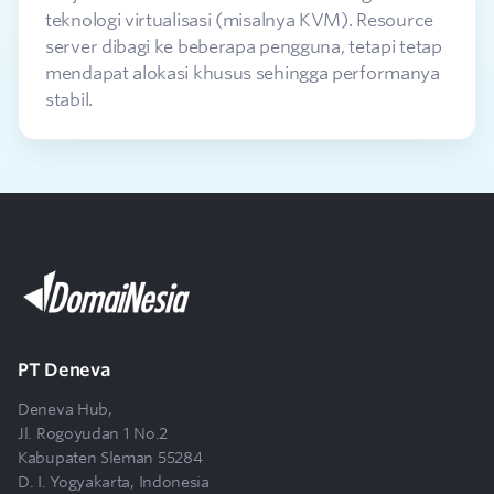
teknologi virtualisasi (misalnya KVM). Resource
server dibagi ke beberapa pengguna, tetapi tetap
mendapat alokasi khusus sehingga performanya
stabil.
Berapa lama waktu yang dibutuhkan untuk
2
aktivasi layanan Dedicated Server
DomaiNesia?
Apakah saya mendapatkan akses kontrol ke
3
server dan apakah dibantu dalam pengelolaan
server?
PT Deneva
Apakah Saya bisa meng-upgrade paket
Deneva Hub,
4
layanan Dedicated Server?
Jl. Rogoyudan 1 No.2
Kabupaten Sleman 55284
D. I. Yogyakarta, Indonesia