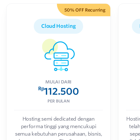
50% OFF Recurring
Cloud Hosting
MULAI DARI
Rp
112.500
PER BULAN
Hosting semi dedicated dengan
Hosti
performa tinggi yang mencukupi
tela
semua kebutuhan perusahaan, bisnis,
sepe