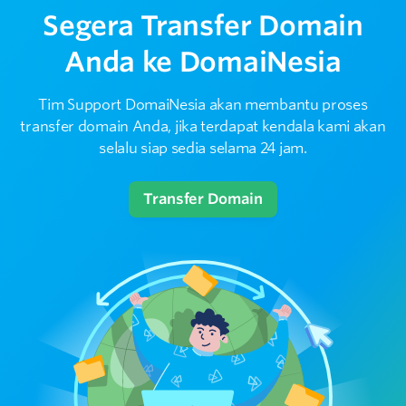
Segera Transfer Domain
Mengapa saya harus transfer domain ke
2
DomaiNesia?
Anda ke DomaiNesia
3
Tim Support DomaiNesia akan membantu proses
Bagaimana cara transfer nama domain saya?
transfer domain Anda, jika terdapat kendala kami akan
selalu siap sedia selama 24 jam.
Berapa lama proses transfer domain di
4
DomaiNesia?
Transfer Domain
5
Apakah harga sudah termasuk PPN?
6
Apa syarat transfer domain?