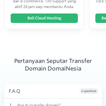
dan e-commerce. Tim Support yang
click
aktif 24 jam siap membantu Anda.
Beli Cloud Hosting
Be
Pertanyaan Seputar Transfer
Domain DomaiNesia
F.A.Q
6 questions
1
Apa itu transfer domain?