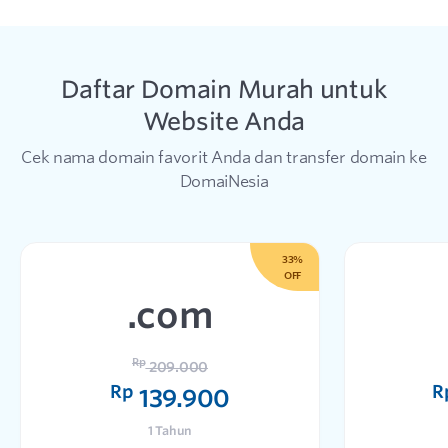
Daftar Domain Murah untuk
Website Anda
Cek nama domain favorit Anda dan transfer domain ke
DomaiNesia
33%
OFF
.com
Rp
209.000
Rp
R
139.900
1 Tahun