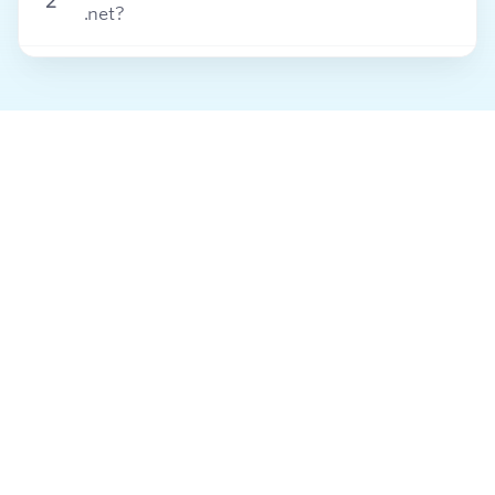
2
.net?
3
Apa beda domain .com dengan domain .net?
4
Bagaimana cara perpanjang domain .net?