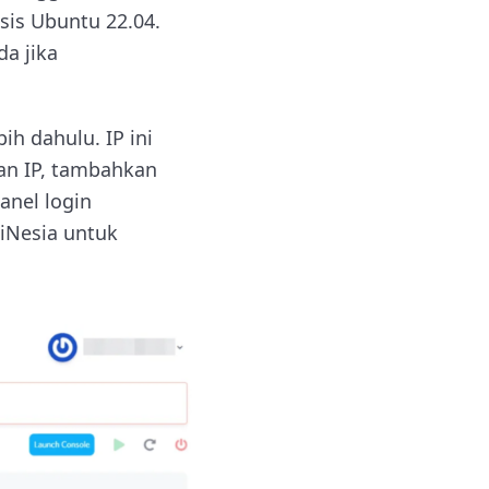
asis Ubuntu 22.04.
da jika
h dahulu. IP ini
an IP, tambahkan
anel login
iNesia untuk