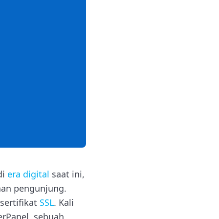
di
era digital
saat ini,
aan pengunjung.
ertifikat
SSL
. Kali
erPanel, sebuah