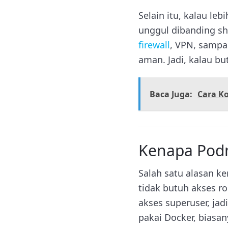
Selain itu, kalau le
unggul dibanding sh
firewall
, VPN, sampai
aman. Jadi, kalau bu
Baca Juga:
Cara Ko
Kenapa Podm
Salah satu alasan ke
tidak butuh akses r
akses superuser, jad
pakai Docker, biasa