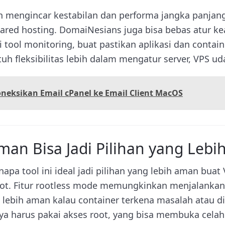
bih mengincar kestabilan dan performa jangka panjang
ared hosting. DomaiNesians juga bisa bebas atur ke
 tool monitoring, buat pastikan aplikasi dan contai
tuh fleksibilitas lebih dalam mengatur server, VPS ud
neksikan Email cPanel ke Email Client MacOS
an Bisa Jadi Pilihan yang Lebih
napa tool ini ideal jadi pilihan yang lebih aman buat
oot. Fitur rootless mode memungkinkan menjalankan
i lebih aman kalau container terkena masalah atau die
nya harus pakai akses root, yang bisa membuka cela