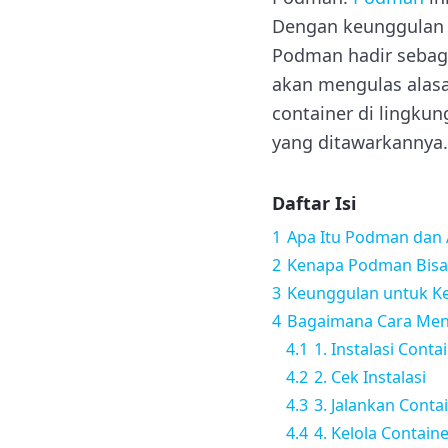
Dengan keunggulan s
Podman hadir sebagai
akan mengulas alasa
container di lingk
yang ditawarkannya.
Daftar Isi
1
Apa Itu Podman dan
2
Kenapa Podman Bisa J
3
Keunggulan untuk K
4
Bagaimana Cara Men
4.1
1. Instalasi Conta
4.2
2. Cek Instalasi
4.3
3. Jalankan Conta
4.4
4. Kelola Contain