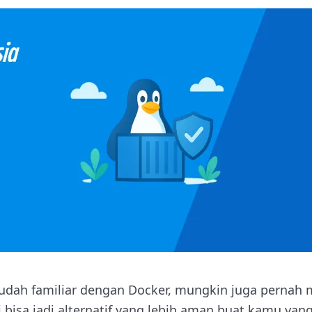
udah familiar dengan Docker, mungkin juga pernah
i bisa jadi alternatif yang lebih aman buat kamu y