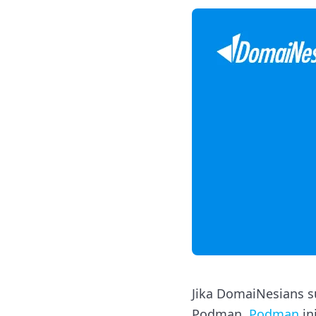
Jika DomaiNesians s
Podman.
Podman
in