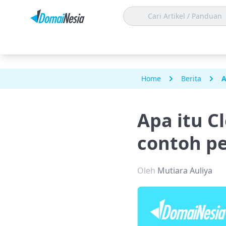
Home
Berita
A
Apa itu C
contoh p
Oleh
Mutiara Auliya