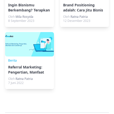
Ingin Bisnismu
Brand Positioning
Berkembang? Terapkan
adalah: Cara Jitu Bisnis
Strategi Scale Up!
Melejit!
Oleh
Mila Rosyida
Oleh
Ratna Patria
8 September 2023
12 Desember 2023
Berita
Referral Marketing:
Pengertian, Manfaat
dan Contohnya
Oleh
Ratna Patria
7 Juni 2022