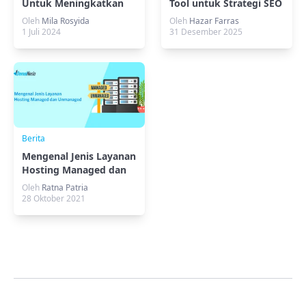
Untuk Meningkatkan
Tool untuk Strategi SEO
Bisnismu
Oleh
Mila Rosyida
Oleh
Hazar Farras
1 Juli 2024
31 Desember 2025
Berita
Mengenal Jenis Layanan
Hosting Managed dan
Unmanaged
Oleh
Ratna Patria
28 Oktober 2021