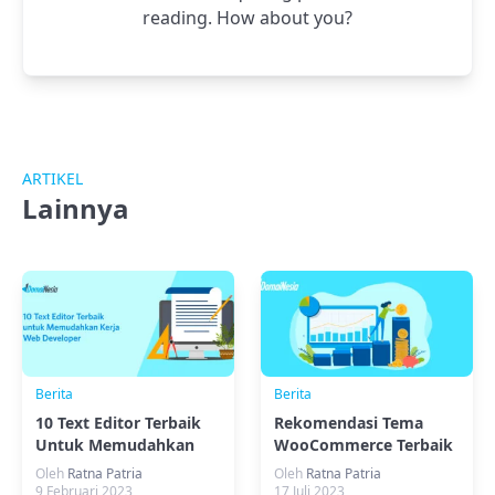
reading. How about you?
ARTIKEL
Lainnya
Berita
Berita
10 Text Editor Terbaik
Rekomendasi Tema
Untuk Memudahkan
WooCommerce Terbaik
Kerja Web Developer
yang Perlu Kamu Coba
Oleh
Ratna Patria
Oleh
Ratna Patria
9 Februari 2023
17 Juli 2023