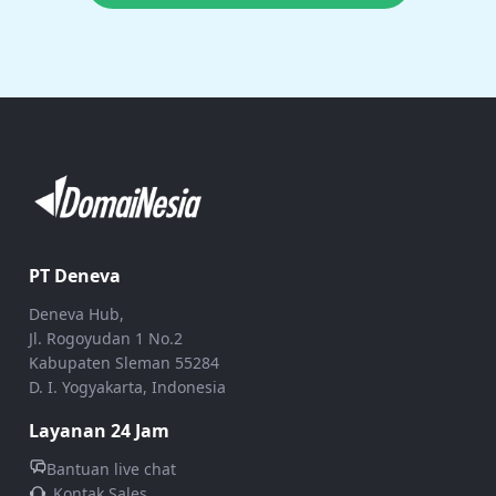
PT Deneva
Deneva Hub,
Jl. Rogoyudan 1 No.2
Kabupaten Sleman 55284
D. I. Yogyakarta, Indonesia
Layanan 24 Jam
Bantuan live chat
Kontak Sales