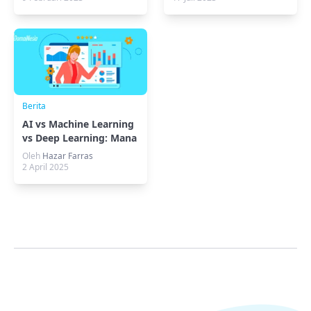
Berita
AI vs Machine Learning
vs Deep Learning: Mana
Paling Canggih?
Oleh
Hazar Farras
2 April 2025