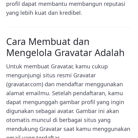
profil dapat membantu membangun reputasi
yang lebih kuat dan kredibel.
Cara Membuat dan
Mengelola Gravatar Adalah
Untuk membuat Gravatar, kamu cukup
mengunjungi situs resmi Gravatar
(gravatar.com) dan mendaftar menggunakan
alamat emailmu. Setelah pendaftaran, kamu
dapat mengunggah gambar profil yang ingin
digunakan sebagai avatar. Gambar ini akan
otomatis muncul di berbagai situs yang
mendukung Gravatar saat kamu menggunakan
email yang terdaftar.