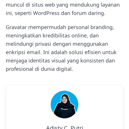
muncul di situs web yang mendukung layanan
ini, seperti WordPress dan forum daring.
Gravatar mempermudah personal branding,
meningkatkan kredibilitas online, dan
melindungi privasi dengan menggunakan
enkripsi email. Ini adalah solusi efisien untuk
menjaga identitas visual yang konsisten dan
profesional di dunia digital.
Adisty C. Putri