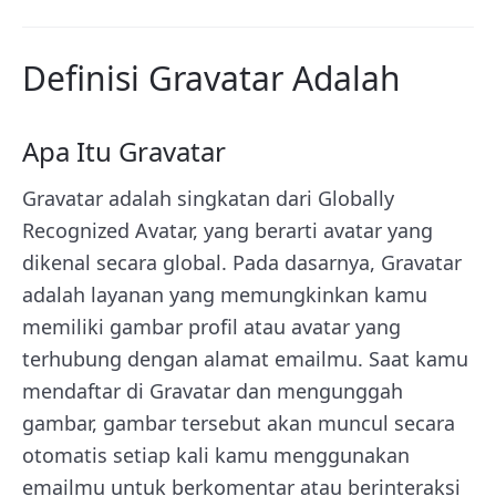
Definisi Gravatar Adalah
Apa Itu Gravatar
Gravatar adalah singkatan dari Globally
Recognized Avatar, yang berarti avatar yang
dikenal secara global. Pada dasarnya, Gravatar
adalah layanan yang memungkinkan kamu
memiliki gambar profil atau avatar yang
terhubung dengan alamat emailmu. Saat kamu
mendaftar di Gravatar dan mengunggah
gambar, gambar tersebut akan muncul secara
otomatis setiap kali kamu menggunakan
emailmu untuk berkomentar atau berinteraksi