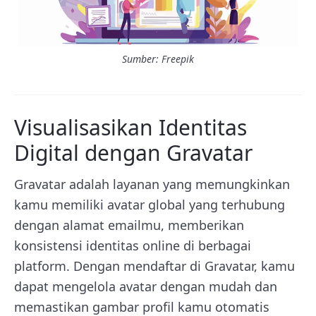
Sumber: Freepik
Visualisasikan Identitas
Digital dengan Gravatar
Gravatar adalah layanan yang memungkinkan
kamu memiliki avatar global yang terhubung
dengan alamat emailmu, memberikan
konsistensi identitas online di berbagai
platform. Dengan mendaftar di Gravatar, kamu
dapat mengelola avatar dengan mudah dan
memastikan gambar profil kamu otomatis