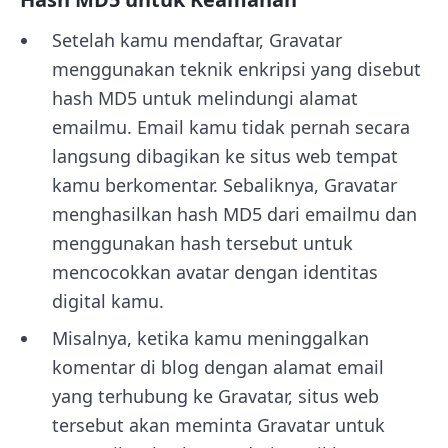
Setelah kamu mendaftar, Gravatar
menggunakan teknik enkripsi yang disebut
hash MD5 untuk melindungi alamat
emailmu. Email kamu tidak pernah secara
langsung dibagikan ke situs web tempat
kamu berkomentar. Sebaliknya, Gravatar
menghasilkan hash MD5 dari emailmu dan
menggunakan hash tersebut untuk
mencocokkan avatar dengan identitas
digital kamu.
Misalnya, ketika kamu meninggalkan
komentar di blog dengan alamat email
yang terhubung ke Gravatar, situs web
tersebut akan meminta Gravatar untuk