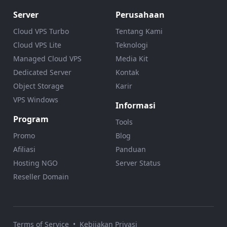
Server
Perusahaan
Cloud VPS Turbo
Tentang Kami
Cloud VPS Lite
Teknologi
Managed Cloud VPS
Media Kit
Dedicated Server
Kontak
Object Storage
Karir
VPS Windows
Informasi
Program
Tools
Promo
Blog
Afiliasi
Panduan
Hosting NGO
Server Status
Reseller Domain
Terms of Service
•
Kebijakan Privasi