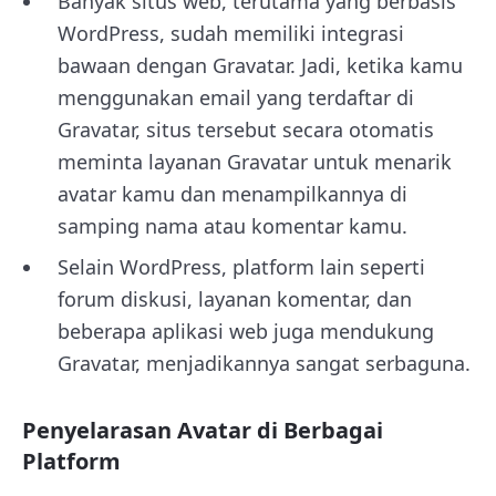
Banyak situs web, terutama yang berbasis
WordPress, sudah memiliki integrasi
bawaan dengan Gravatar. Jadi, ketika kamu
menggunakan email yang terdaftar di
Gravatar, situs tersebut secara otomatis
meminta layanan Gravatar untuk menarik
avatar kamu dan menampilkannya di
samping nama atau komentar kamu.
Selain WordPress, platform lain seperti
forum diskusi, layanan komentar, dan
beberapa aplikasi web juga mendukung
Gravatar, menjadikannya sangat serbaguna.
Penyelarasan Avatar di Berbagai
Platform