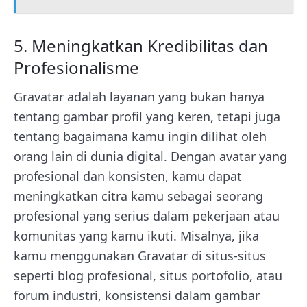
5. Meningkatkan Kredibilitas dan
Profesionalisme
Gravatar adalah layanan yang bukan hanya
tentang gambar profil yang keren, tetapi juga
tentang bagaimana kamu ingin dilihat oleh
orang lain di dunia digital. Dengan avatar yang
profesional dan konsisten, kamu dapat
meningkatkan citra kamu sebagai seorang
profesional yang serius dalam pekerjaan atau
komunitas yang kamu ikuti. Misalnya, jika
kamu menggunakan Gravatar di situs-situs
seperti blog profesional, situs portofolio, atau
forum industri, konsistensi dalam gambar