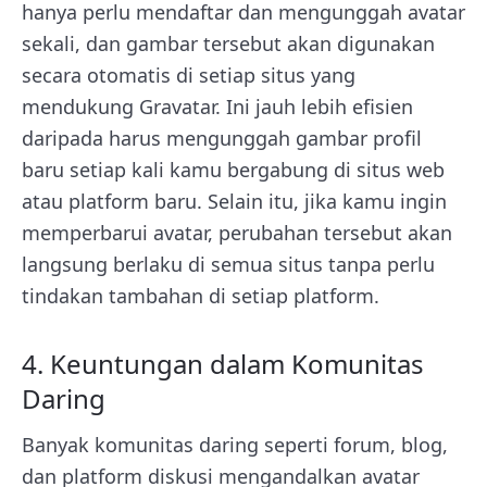
hanya perlu mendaftar dan mengunggah avatar
sekali, dan gambar tersebut akan digunakan
secara otomatis di setiap situs yang
mendukung Gravatar. Ini jauh lebih efisien
daripada harus mengunggah gambar profil
baru setiap kali kamu bergabung di situs web
atau platform baru. Selain itu, jika kamu ingin
memperbarui avatar, perubahan tersebut akan
langsung berlaku di semua situs tanpa perlu
tindakan tambahan di setiap platform.
4. Keuntungan dalam Komunitas
Daring
Banyak komunitas daring seperti forum, blog,
dan platform diskusi mengandalkan avatar