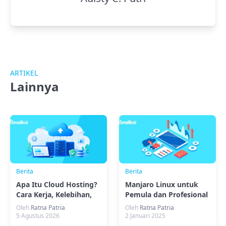
ARTIKEL
Lainnya
Berita
Berita
Apa Itu Cloud Hosting?
Manjaro Linux untuk
Cara Kerja, Kelebihan,
Pemula dan Profesional
dan Perbedaannya
Oleh
Ratna Patria
Oleh
Ratna Patria
5 Agustus 2026
2 Januari 2025