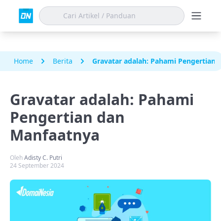
Home
Berita
Gravatar adalah: Pahami Pengertian
Gravatar adalah: Pahami
Pengertian dan
Manfaatnya
Oleh
Adisty C. Putri
24 September 2024