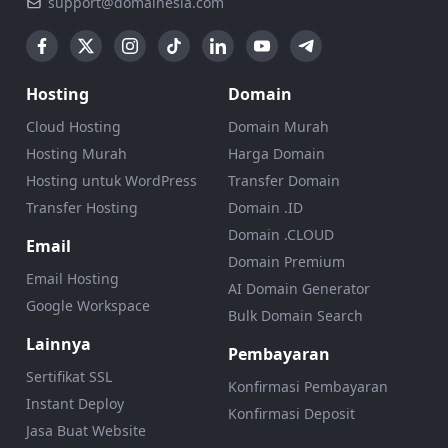
support@domainesia.com
Hosting
Domain
Cloud Hosting
Domain Murah
Hosting Murah
Harga Domain
Hosting untuk WordPress
Transfer Domain
Transfer Hosting
Domain .ID
Domain .CLOUD
Email
Domain Premium
Email Hosting
AI Domain Generator
Google Workspace
Bulk Domain Search
Lainnya
Pembayaran
Sertifikat SSL
Konfirmasi Pembayaran
Instant Deploy
Konfirmasi Deposit
Jasa Buat Website