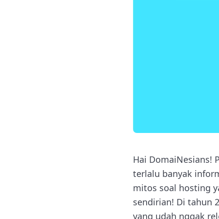
Hai DomaiNesians! P
terlalu banyak info
mitos soal hosting
sendirian! Di tahun
yang udah nggak rele