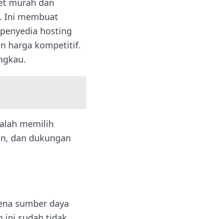
et murah dan
. Ini membuat
 penyedia hosting
 harga kompetitif.
ngkau.
dalah memilih
han, dan dukungan
rena sumber daya
 ini sudah tidak