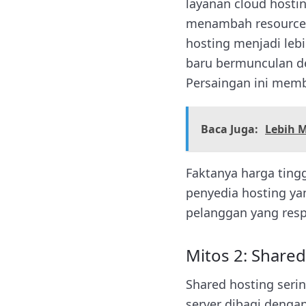
layanan cloud host
menambah resource (
hosting menjadi lebi
baru bermunculan de
Persaingan ini memb
Baca Juga:
Lebih 
Faktanya harga tingg
penyedia hosting ya
pelanggan yang resp
Mitos 2: Share
Shared hosting seri
server dibagi denga