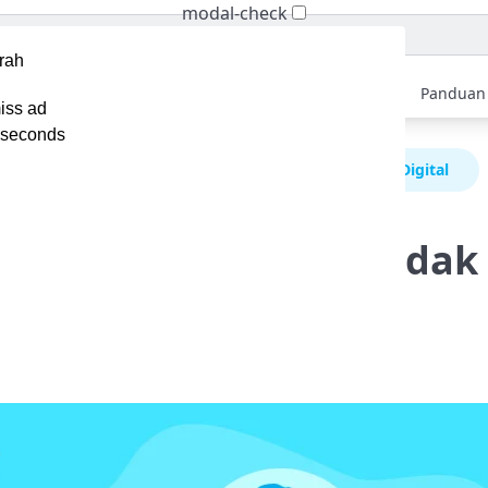
modal-check
Home
Berita
Tips
Ebook
Video
Panduan
iss ad
seconds
itos Tentang Hosting yang Tidak Lagi Relevan di Era Digital
tang Hosting yang Tidak
 Era Digital