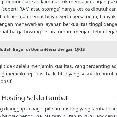
ing memungkinkan kamu untuk memulai dengan pak
seperti RAM atau storage) hanya ketika dibutuhkan
h efisien dan hemat biaya. Serta persaingan, banyak
ngan menawarkan layanan berkualitas tinggi dengan
uat harga hosting secara umum menjadi lebih terja
Mudah Bayar di DomaiNesia dengan QRIS
i tidak selalu menjamin kualitas. Yang terpenting a
ng memiliki reputasi baik, fitur yang sesuai kebutu
onsif.
d Hosting Selalu Lambat
ng dianggap sebagai pilihan hosting yang lambat ka
n banyak pengguna. Namun, di tahun 2026, anggapan