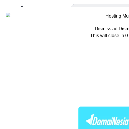
Dismiss ad
Dism
This will close in
0
Home
Berita
M
Mitos Ten
Relevan di
Oleh
Hazar Farras