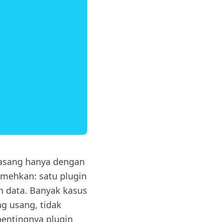
ipasang hanya dengan
emehkan: satu plugin
n data. Banyak kasus
ng usang, tidak
pentingnya plugin