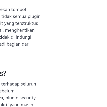
nekan tombol
n tidak semua plugin
 yang terstruktur,
asi, menghentikan
idak dilindungi
di bagian dari
s?
 terhadap seluruh
sebelum
, plugin security
naktif yang masih