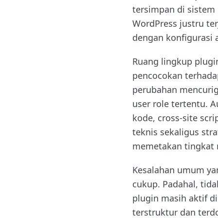
tersimpan di sistem 
WordPress justru ter
dengan konfigurasi 
Ruang lingkup plugi
pencocokan terhadap 
perubahan mencuriga
user role tertentu. 
kode, cross-site scri
teknis sekaligus st
memetakan tingkat r
Kesalahan umum yan
cukup. Padahal, tid
plugin masih aktif 
terstruktur dan ter