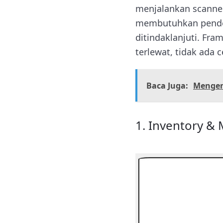
menjalankan scanner 
membutuhkan pendeka
ditindaklanjuti. Fr
terlewat, tidak ada 
Baca Juga:
Mengena
1. Inventory &