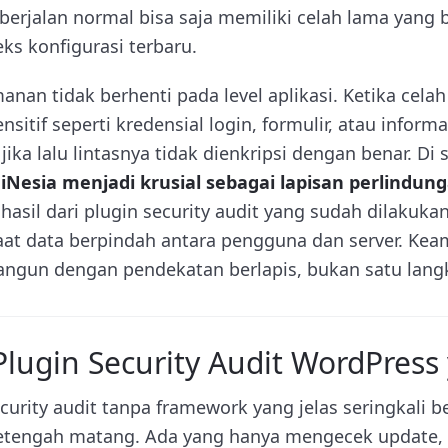
berjalan normal bisa saja memiliki celah lama yang 
ks konfigurasi terbaru.
anan tidak berhenti pada level aplikasi. Ketika celah
ensitif seperti kredensial login, formulir, atau informa
ika lalu lintasnya tidak dienkripsi dengan benar. Di 
aiNesia menjadi krusial sebagai lapisan perlindu
, hasil dari plugin security audit yang sudah dilakuk
aat data berpindah antara pengguna dan server. K
bangun dengan pendekatan berlapis, bukan satu lang
ugin Security Audit WordPress 
urity audit tanpa framework yang jelas seringkali b
etengah matang. Ada yang hanya mengecek update,