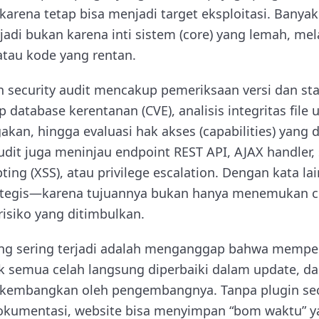
karena tetap bisa menjadi target eksploitasi. Banya
jadi bukan karena inti sistem (core) yang lemah, me
atau kode yang rentan.
n security audit mencakup pemeriksaan versi dan s
database kerentanan (CVE), analisis integritas file
kan, hingga evaluasi hak akses (capabilities) yang 
Audit juga meninjau endpoint REST API, AJAX handler, 
pting (XSS), atau privilege escalation. Dengan kata lain
rategis—karena tujuannya bukan hanya menemukan ce
isiko yang ditimbulkan.
g sering terjadi adalah menganggap bahwa memper
ak semua celah langsung diperbaiki dalam update, d
dikembangkan oleh pengembangnya. Tanpa plugin sec
dokumentasi, website bisa menyimpan “bom waktu” yan