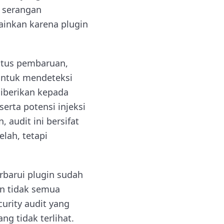
k serangan
lainkan karena plugin
tatus pembaruan,
 untuk mendeteksi
diberikan kepada
serta potensi injeksi
, audit ini bersifat
lah, tetapi
barui plugin sudah
an tidak semua
urity audit yang
g tidak terlihat.