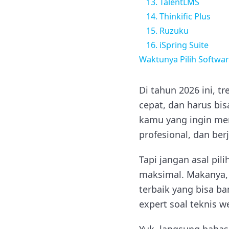
13. TalentLMS
14. Thinkific Plus
15. Ruzuku
16. iSpring Suite
Waktunya Pilih Softwa
Di tahun 2026 ini, t
cepat, dan harus bis
kamu yang ingin mem
profesional, dan berj
Tapi jangan asal pil
maksimal. Makanya, d
terbaik yang bisa b
expert soal teknis w
Yuk, langsung bahas 