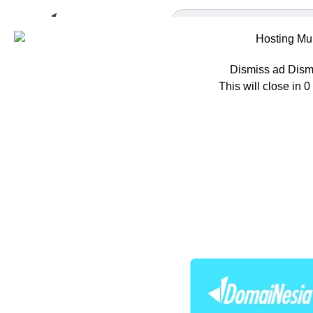
Dismiss ad
Dism
This will close in
0
Home
Berita
R
Rekomend
Terbaik
Oleh
Hazar Farras