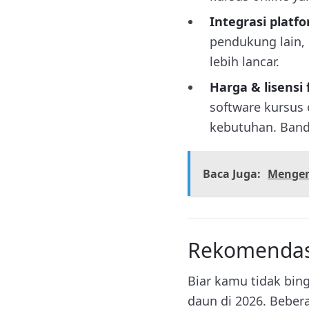
Integrasi platfo
pendukung lain, 
lebih lancar.
Harga & lisensi 
software kursus o
kebutuhan. Bandi
Baca Juga:
Mengen
Rekomendasi
Biar kamu tidak bing
daun di 2026. Beber