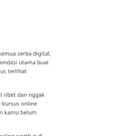
semua serba digital,
 fondasi utama buat
, terlihat
di ribet dan nggak
 kursus online
pun kamu belum
aling worth it di