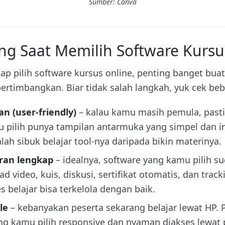
Sumber: Canva
ing Saat Memilih Software Kursu
 pilih software kursus online, penting banget buat 
pertimbangkan. Biar tidak salah langkah, yuk cek bebe
n (user-friendly)
– kalau kamu masih pemula, pasti
 pilih punya tampilan antarmuka yang simpel dan int
h sibuk belajar tool-nya daripada bikin materinya.
aran lengkap
– idealnya, software yang kamu pilih 
oad video, kuis, diskusi, sertifikat otomatis, dan track
s belajar bisa terkelola dengan baik.
le
– kebanyakan peserta sekarang belajar lewat HP. 
ng kamu pilih responsive dan nyaman diakses lewat 