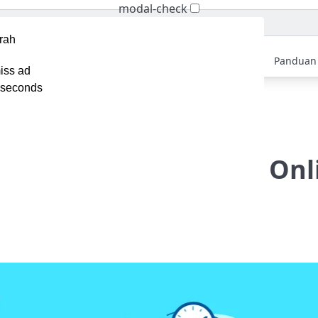
modal-check
Home
Berita
Tips
Ebook
Video
Panduan
iss ad
seconds
ekomendasi Software Kursus Online Terbaik
asi Software Kursus Onl