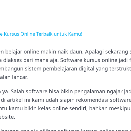
re Kursus Online Terbaik untuk Kamu!
ren belajar online makin naik daun. Apalagi sekarang 
a diakses dari mana aja. Software kursus online jadi
bangun sistem pembelajaran digital yang terstruktur
alan lancar.
ih ya. Salah software bisa bikin pengalaman ngajar ja
i artikel ini kami udah siapin rekomendasi software
antu kamu bikin kelas online sendiri, bahkan meski
ebsite.
bareng apa aja pilihan software kursus online yang p