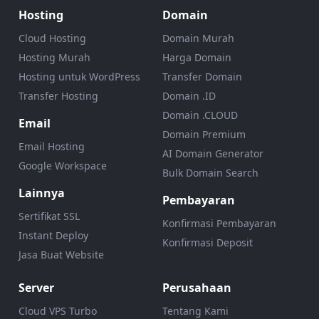
Hosting
Domain
Cloud Hosting
Domain Murah
Hosting Murah
Harga Domain
Hosting untuk WordPress
Transfer Domain
Transfer Hosting
Domain .ID
Domain .CLOUD
Email
Domain Premium
Email Hosting
AI Domain Generator
Google Workspace
Bulk Domain Search
Lainnya
Pembayaran
Sertifikat SSL
Konfirmasi Pembayaran
Instant Deploy
Konfirmasi Deposit
Jasa Buat Website
Server
Perusahaan
Cloud VPS Turbo
Tentang Kami