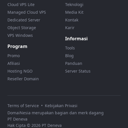
Cloud VPS Lite
Teknologi
Managed Cloud VPS
Media Kit
Dedicated Server
Kontak
Object Storage
Karir
VPS Windows
Informasi
Program
Tools
Promo
Blog
Afiliasi
Panduan
Hosting NGO
Server Status
Reseller Domain
Terms of Service
•
Kebijakan Privasi
DomaiNesia merupakan bagian dan merk dagang
PT Deneva
Hak Cipta © 2026 PT Deneva