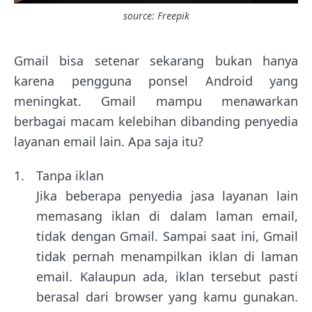
source: Freepik
Gmail bisa setenar sekarang bukan hanya
karena pengguna ponsel Android yang
meningkat. Gmail mampu menawarkan
berbagai macam kelebihan dibanding penyedia
layanan email lain. Apa saja itu?
Tanpa iklan
Jika beberapa penyedia jasa layanan lain
memasang iklan di dalam laman email,
tidak dengan Gmail. Sampai saat ini, Gmail
tidak pernah menampilkan iklan di laman
email. Kalaupun ada, iklan tersebut pasti
berasal dari browser yang kamu gunakan.