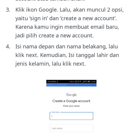
Klik ikon Google. Lalu, akan muncul 2 opsi,
yaitu ‘sign in’ dan ‘create a new account’.
Karena kamu ingin membuat email baru,
jadi pilih create a new account.
Isi nama depan dan nama belakang, lalu
klik next. Kemudian, Isi tanggal lahir dan
jenis kelamin, lalu klik next.