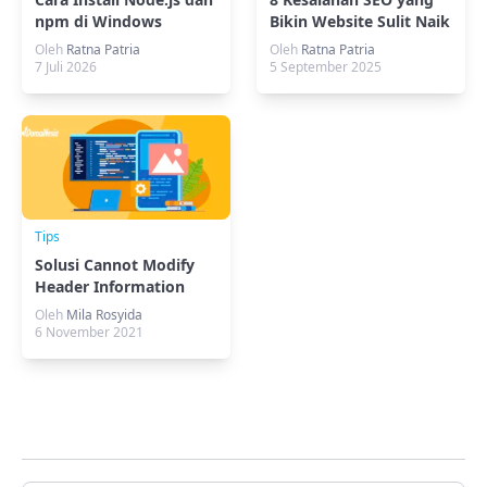
npm di Windows
Bikin Website Sulit Naik
dengan Mudah
di Google
Oleh
Ratna Patria
Oleh
Ratna Patria
7 Juli 2026
5 September 2025
Tips
Solusi Cannot Modify
Header Information
Headers Already Sent
Oleh
Mila Rosyida
by
6 November 2021