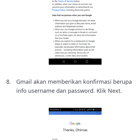
Gmail akan memberikan konfirmasi berupa
info username dan password. Klik Next.