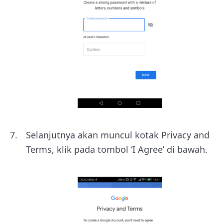
Selanjutnya akan muncul kotak Privacy and
Terms, klik pada tombol ‘I Agree’ di bawah.