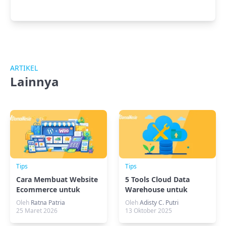
ARTIKEL
Lainnya
Tips
Tips
Cara Membuat Website
5 Tools Cloud Data
Ecommerce untuk
Warehouse untuk
UMKM (WordPress +
Pengelolaan Data
Oleh
Ratna Patria
Oleh
Adisty C. Putri
WooCommerce)
Efisien
25 Maret 2026
13 Oktober 2025