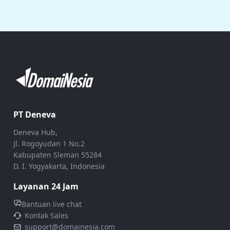
PT Deneva
Deneva Hub,
Jl. Rogoyudan 1 No.2
Kabupaten Sleman 55284
D. I. Yogyakarta, Indonesia
Layanan 24 Jam
Bantuan live chat
Kontak Sales
support@domainesia.com