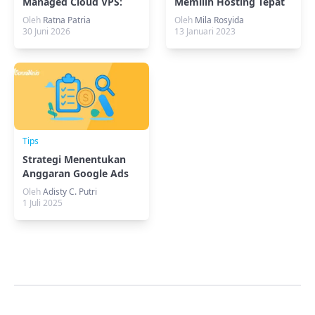
Managed Cloud VPS:
Memilih Hosting Tepat
Kapan Website Perlu
untuk Blog
Oleh
Ratna Patria
Oleh
Mila Rosyida
Upgrade?
30 Juni 2026
13 Januari 2023
Tips
Strategi Menentukan
Anggaran Google Ads
yang Optimal
Oleh
Adisty C. Putri
1 Juli 2025