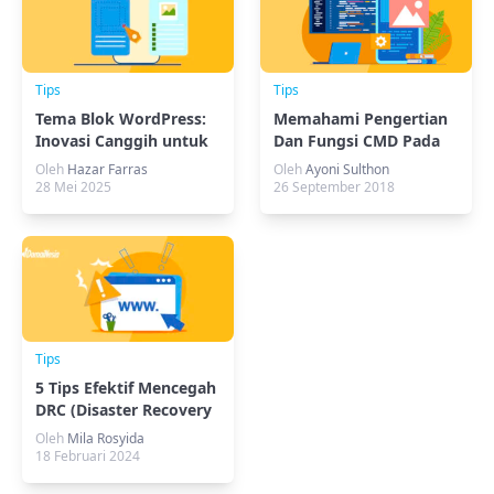
Tips
Tips
Tema Blok WordPress:
Memahami Pengertian
Inovasi Canggih untuk
Dan Fungsi CMD Pada
Masa Depan
Komputer
Oleh
Hazar Farras
Oleh
Ayoni Sulthon
28 Mei 2025
26 September 2018
Tips
5 Tips Efektif Mencegah
DRC (Disaster Recovery
Center)
Oleh
Mila Rosyida
18 Februari 2024