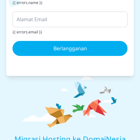
{{ errors.name }}
{{ errors.email }}
Berlangganan
Migrasi Hosting ke DomaiNesia