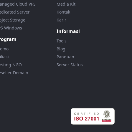
anaged Cloud VPS
Media Kit
edicated Server
Kontak
bject Storage
Karir
PS Windows
Informasi
rogram
Tools
romo
Blog
iliasi
Panduan
osting NGO
Server Status
eseller Domain