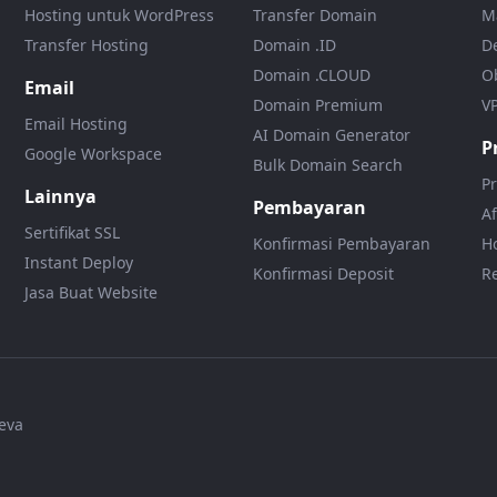
Hosting untuk WordPress
Transfer Domain
M
Transfer Hosting
Domain .ID
D
Domain .CLOUD
O
Email
Domain Premium
V
Email Hosting
AI Domain Generator
P
Google Workspace
Bulk Domain Search
P
Lainnya
Pembayaran
Af
Sertifikat SSL
Konfirmasi Pembayaran
H
Instant Deploy
Konfirmasi Deposit
R
Jasa Buat Website
eva