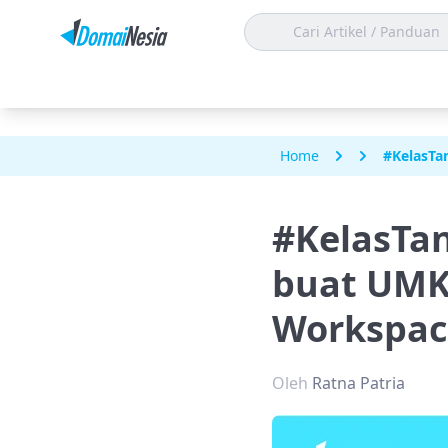
Home
#KelasTa
#KelasTa
buat UMKM
Workspac
Oleh
Ratna Patria