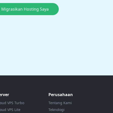
, Migrasikan Hosting Saya
erver
Perusahaan
loud VPS Turbo
Tentang Kami
oud VPS Lite
Teknologi