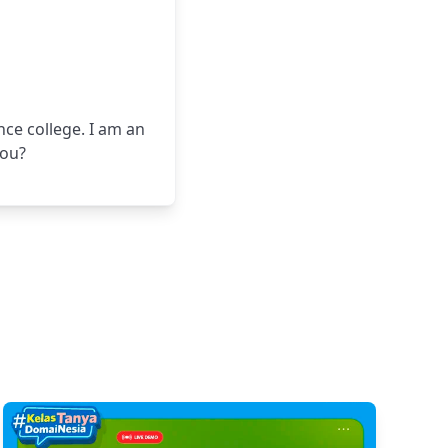
nce college. I am an
you?