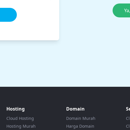
Ya
Hosting
Domain
S
Cloud Hosting
Domain Murah
C
Hosting Murah
Harga Domain
Cl