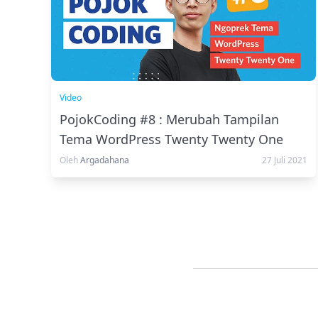
Video
PojokCoding #8 : Merubah Tampilan
Tema WordPress Twenty Twenty One
dengan Editor Guttenberg
Oleh
Argadahana
27 Juli 2021