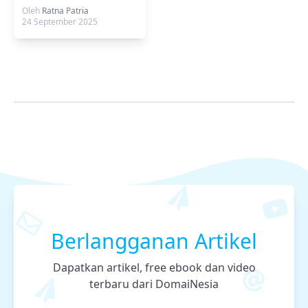
Development” w/
Oleh
Ratna Patria
Haidar Hanif
24 September 2025
Berlangganan Artikel
Dapatkan artikel, free ebook dan video
terbaru dari DomaiNesia