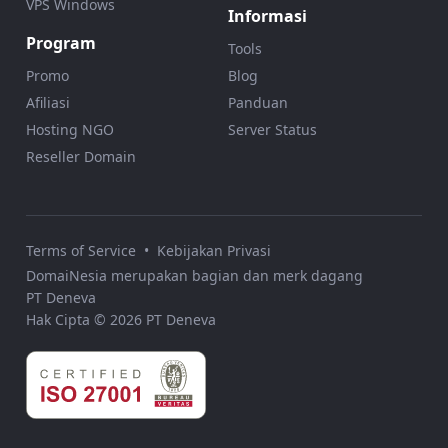
VPS Windows
Informasi
Program
Tools
Promo
Blog
Afiliasi
Panduan
Hosting NGO
Server Status
Reseller Domain
Terms of Service
•
Kebijakan Privasi
DomaiNesia merupakan bagian dan merk dagang
PT Deneva
Hak Cipta © 2026 PT Deneva