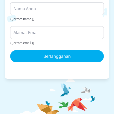
{{ errors.name }}
{{ errors.email }}
Berlangganan