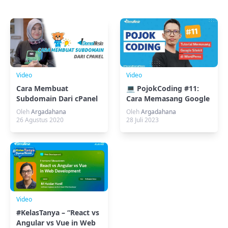
Video
Video
Cara Membuat
💻 PojokCoding #11:
Subdomain Dari cPanel
Cara Memasang Google
YouTube
Sitekit di WordPress
Oleh
Argadahana
Oleh
Argadahana
26 Agustus 2020
28 Juli 2023
Video
#KelasTanya – “React vs
Angular vs Vue in Web