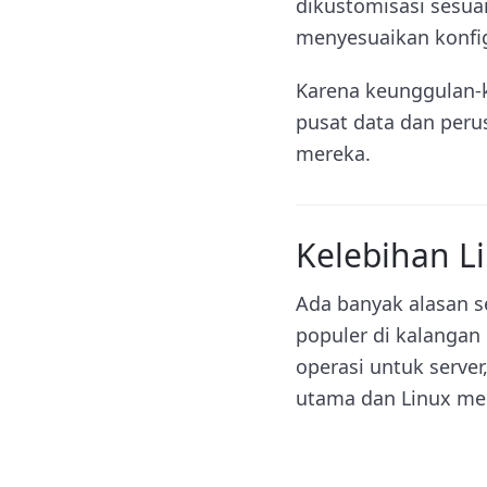
dikustomisasi sesua
menyesuaikan konfi
Karena keunggulan-k
pusat data dan peru
mereka.
Kelebihan L
Ada banyak alasan s
populer di kalangan
operasi untuk server
utama dan Linux m