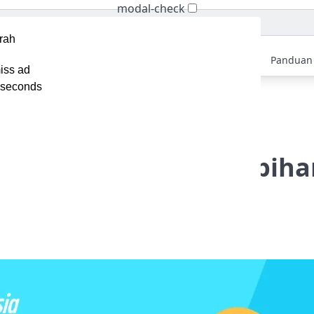
modal-check
Home
Berita
Tips
Ebook
Video
Panduan
iss ad
seconds
inux Server: Pengertian, Kelebihan dan Jenisnya
ver: Pengertian, Kelebih