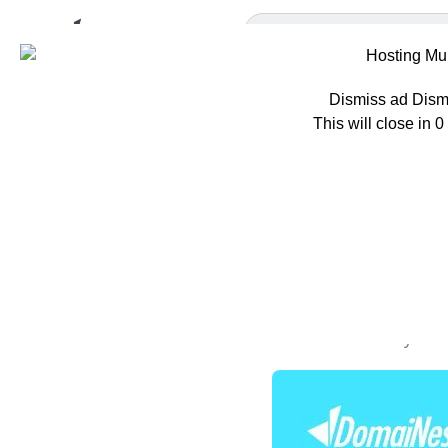
Dismiss ad
Dism
This will close in
0
Home
Berita
L
Linux Ser
Jenisnya
Oleh
Mutiara Auliya