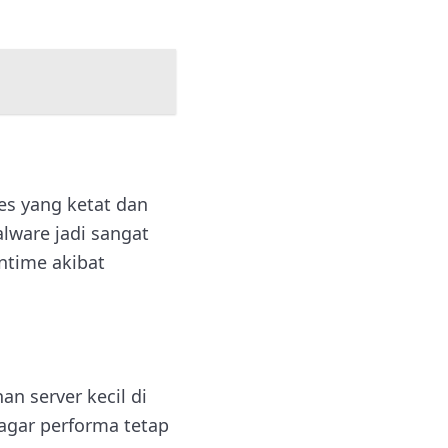
es yang ketat dan
ware jadi sangat
ntime akibat
n server kecil di
 agar performa tetap