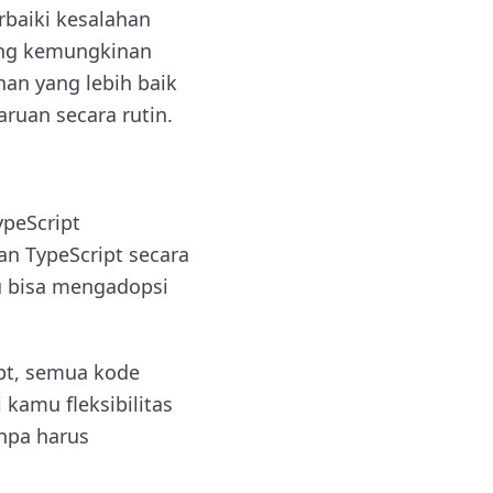
baiki kesalahan
tang kemungkinan
han yang lebih baik
uan secara rutin.
ypeScript
n TypeScript secara
u bisa mengadopsi
ipt, semua kode
 kamu fleksibilitas
npa harus