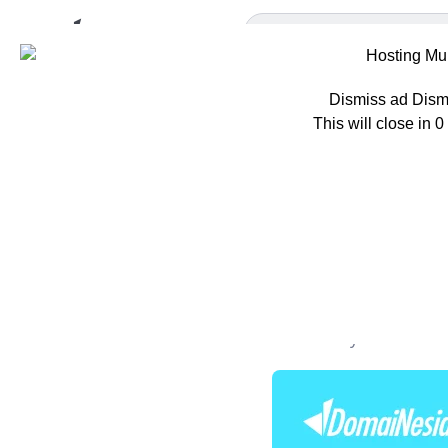
Dismiss ad
Dism
This will close in
0
Home
Berita
M
Mengapa D
ke TypeSc
Oleh
Adisty C. Putri