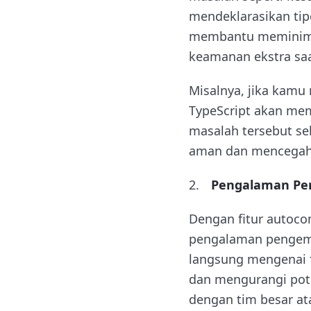
mendeklarasikan tipe
membantu meminimalk
keamanan ekstra saa
Misalnya, jika kamu
TypeScript akan mem
masalah tersebut se
aman dan mencegah te
Pengalaman Pe
Dengan fitur autoco
pengalaman pengemb
langsung mengenai f
dan mengurangi pote
dengan tim besar at