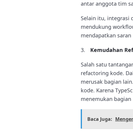
antar anggota tim s
Selain itu, integras
mendukung workflow
mendapatkan saran 
Kemudahan Ref
Salah satu tantang
refactoring kode. D
merusak bagian lain
kode. Karena TypeSc
menemukan bagian 
Baca Juga:
Mengena