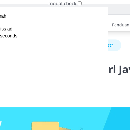
modal-check
Home
Berita
Tips
Ebook
Video
Panduan
iss ad
seconds
engapa Developer Pindah dari JavaScript ke TypeScript?
eveloper Pindah dari Ja
ript?