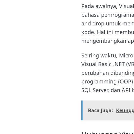
Pada awalnya, Visu
bahasa pemrograman
and drop untuk memb
kode. Hal ini membu
mengembangkan apl
Seiring waktu, Micr
Visual Basic .NET (V
perubahan dibanding
programming (OOP) d
SQL Server, dan API 
Baca Juga:
Keungg