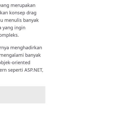
 yang merupakan
lkan konsep drag
lu menulis banyak
 yang ingin
ompleks.
irnya menghadirkan
ni mengalami banyak
bjek-oriented
rn seperti ASP.NET,