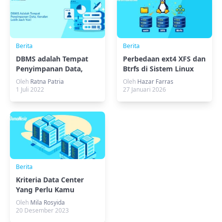
Berita
Berita
DBMS adalah Tempat
Perbedaan ext4 XFS dan
Penyimpanan Data,
Btrfs di Sistem Linux
Kenalan Lebih Jauh Yuk!
Oleh
Ratna Patria
Oleh
Hazar Farras
1 Juli 2022
27 Januari 2026
Berita
Kriteria Data Center
Yang Perlu Kamu
Ketahui!
Oleh
Mila Rosyida
20 Desember 2023