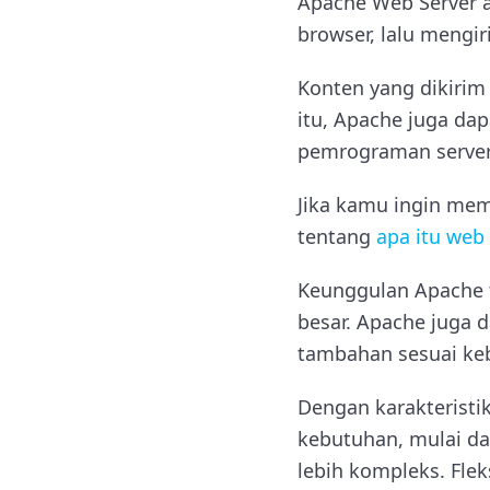
Apache Web Server a
browser, lalu mengi
Konten yang dikirim 
itu, Apache juga da
pemrograman server
Jika kamu ingin me
tentang
apa itu web 
Keunggulan Apache te
besar. Apache juga 
tambahan sesuai ke
Dengan karakteristi
kebutuhan, mulai dar
lebih kompleks. Fle