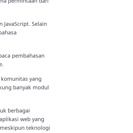
ma permintaan dari
 JavaScript. Selain
 bahasa
mbaca pembahasan
e.
an komunitas yang
dukung banyak modul
tuk berbagai
 aplikasi web yang
 meskipun teknologi