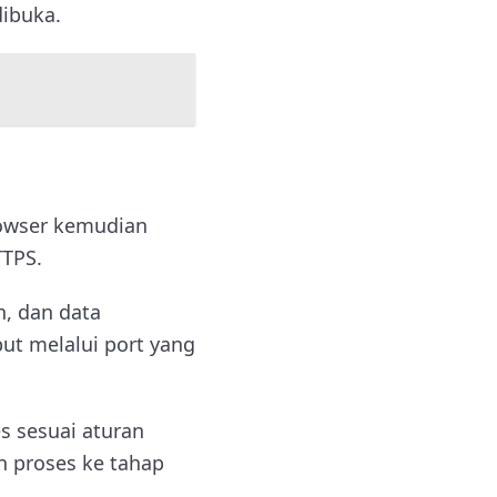
dibuka.
rowser kemudian
TTPS.
n, dan data
ut melalui port yang
s sesuai aturan
n proses ke tahap