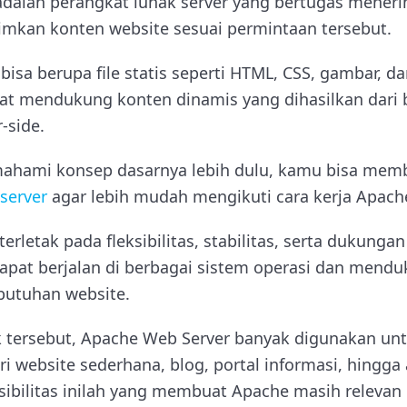
dalah perangkat lunak server yang bertugas meneri
rimkan konten website sesuai permintaan tersebut.
bisa berupa file statis seperti HTML, CSS, gambar, dan
pat mendukung konten dinamis yang dihasilkan dari
-side.
mahami konsep dasarnya lebih dulu, kamu bisa me
server
agar lebih mudah mengikuti cara kerja Apach
rletak pada fleksibilitas, stabilitas, serta dukung
dapat berjalan di berbagai sistem operasi dan men
butuhan website.
k tersebut, Apache Web Server banyak digunakan un
i website sederhana, blog, portal informasi, hingga
ksibilitas inilah yang membuat Apache masih relevan