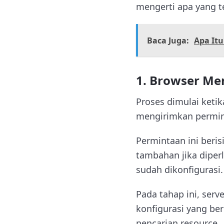
mengerti apa yang te
Baca Juga:
Apa It
1. Browser Me
Proses dimulai keti
mengirimkan permin
Permintaan ini beri
tambahan jika diper
sudah dikonfigurasi.
Pada tahap ini, ser
konfigurasi yang ber
pencarian resource.