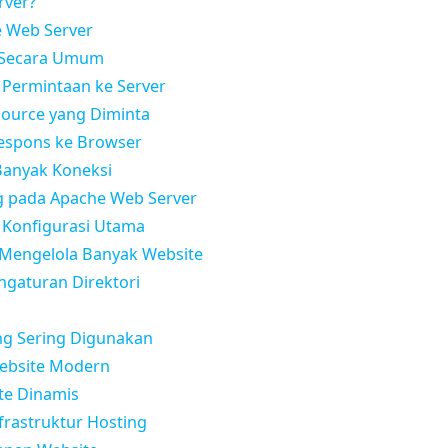
rver?
e Web Server
r Secara Umum
 Permintaan ke Server
source yang Diminta
Respons ke Browser
Banyak Koneksi
ng pada Apache Web Server
i Konfigurasi Utama
k Mengelola Banyak Website
engaturan Direktori
ang Sering Digunakan
ebsite Modern
te Dinamis
nfrastruktur Hosting