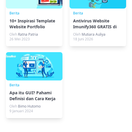
Berita
Berita
10+ Inspirasi Template
Antivirus Website
Website Portfolio
Imunify360 GRATIS di
Kreatif dan Terbaik
Hosting
Oleh
Ratna Patria
Oleh
Mutiara Auliya
26 Mei 2023
18 Juni 2026
Berita
Apa itu GUI? Pahami
Definisi dan Cara Kerja
GUI
Oleh
Bimo Hutomo
9 Januari 2024