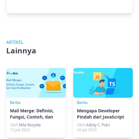
ARTIKEL
Lainnya
Berita
Berita
Mail Merge: Definisi,
Mengapa Developer
Fungsi, Contoh, dan
Pindah dari JavaScript
Cara Pembuatan
ke TypeScript?
Oleh
Mila Rosyida
Oleh
Adisty C. Putri
15 Juli 2023
30 Juli 2025