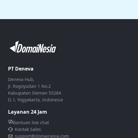
PT Deneva
Deneva Hub,
Jl. Rogoyudan 1 No.2
Kabupaten Sleman 55284
D. I. Yogyakarta, Indonesia
Layanan 24 Jam
Bantuan live chat
Kontak Sales
support@domainesia.com