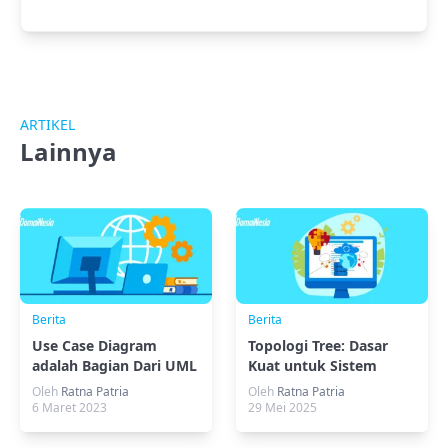
ARTIKEL
Lainnya
Berita
Berita
Use Case Diagram
Topologi Tree: Dasar
adalah Bagian Dari UML
Kuat untuk Sistem
Jaringan Handal
Oleh
Ratna Patria
Oleh
Ratna Patria
6 Maret 2023
29 Mei 2025