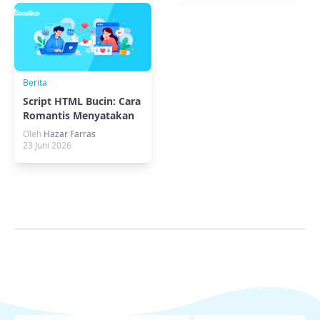
Berita
Script HTML Bucin: Cara
Romantis Menyatakan
Perasaan
Oleh
Hazar Farras
23 Juni 2026