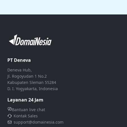
PT Deneva
Deneva Hub,
Jl. Rogoyudan 1 No.2
Kabupaten Sleman 55284
D. I. Yogyakarta, Indonesia
Layanan 24 Jam
Bantuan live chat
Kontak Sales
support@domainesia.com