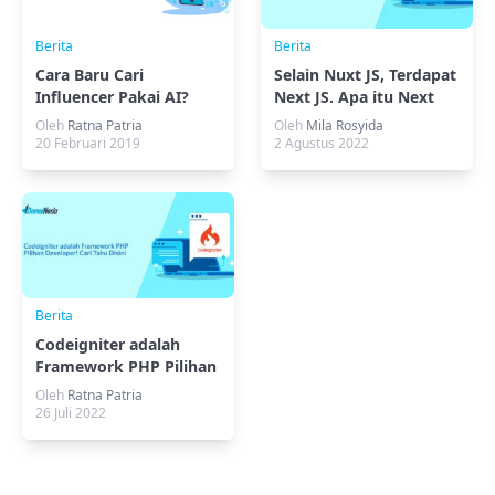
Berita
Berita
Cara Baru Cari
Selain Nuxt JS, Terdapat
Influencer Pakai AI?
Next JS. Apa itu Next
Emang Bisa?
JS?
Oleh
Ratna Patria
Oleh
Mila Rosyida
20 Februari 2019
2 Agustus 2022
Berita
Codeigniter adalah
Framework PHP Pilihan
Developer! Cari Tahu
Oleh
Ratna Patria
Disini
26 Juli 2022