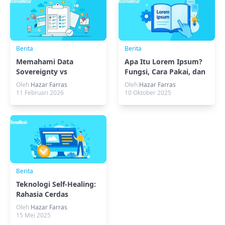
Berita
Berita
Memahami Data
Apa Itu Lorem Ipsum?
Sovereignty vs
Fungsi, Cara Pakai, dan
Residency dalam
Alternatifnya
Oleh
Hazar Farras
Oleh
Hazar Farras
Pengelolaan Data
11 Februari 2026
10 Oktober 2025
Perusahaan
Berita
Teknologi Self-Healing:
Rahasia Cerdas
Lindungi Perangkat
Oleh
Hazar Farras
15 Mei 2025