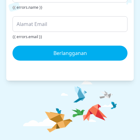
{{ errors.name }}
{{ errors.email }}
Berlangganan