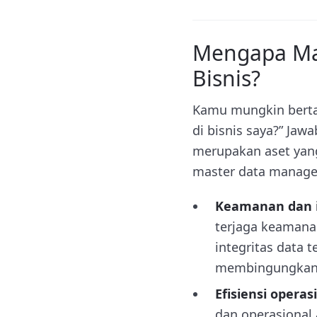
Mengapa Ma
Bisnis?
Kamu mungkin berta
di bisnis saya?” Jaw
merupakan aset yang
master data manage
Keamanan dan i
terjaga keamanan
integritas data t
membingungkan
Efisiensi operas
dan operasional