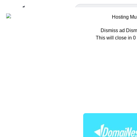
Dismiss ad
Dism
This will close in
0
Home
Berita
A
Apa Itu 
Powerful 
Oleh
Hazar Farras