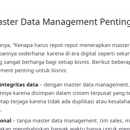
ster Data Management Penting
nya, “Kenapa harus repot-repot menerapkan maste
abannya sederhana: karena di era digital seperti seka
 sangat berharga bagi setiap bisnis. Berikut beber
ment penting untuk bisnis:
ntegritas data
– dengan master data management, d
nya karena disimpan dalam sistem terpusat yang terk
etap terjaga karena tidak ada duplikasi atau kesalah
.
ional
– tanpa master data management, tim sales, m
 akan menghabiskan banyak waktu hanya untuk meny