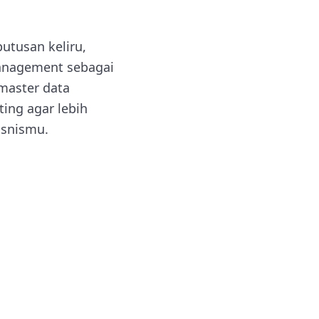
putusan keliru,
management sebagai
master data
ing agar lebih
isnismu.