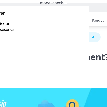
modal-check
Home
Berita
Tips
Ebook
Video
Panduan
iss ad
seconds
pa Itu Master Data Management? Powerful untuk Bisnis!
Master Data Management
untuk Bisnis!