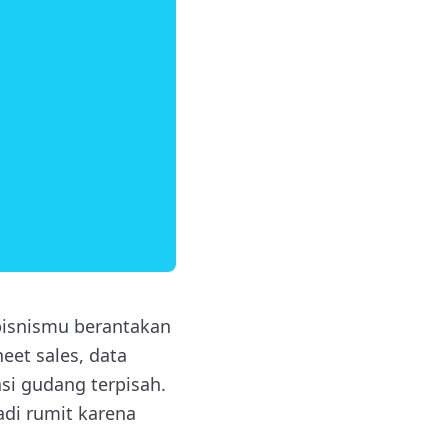
bisnismu berantakan
eet sales, data
asi gudang terpisah.
adi rumit karena