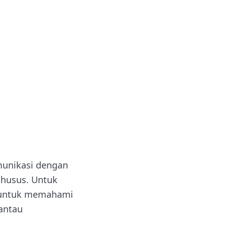
munikasi dengan
khusus. Untuk
r untuk memahami
antau