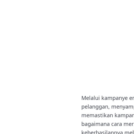
Melalui kampanye em
pelanggan, menyamp
memastikan kampanye
bagaimana cara mer
keberhasilannya mela