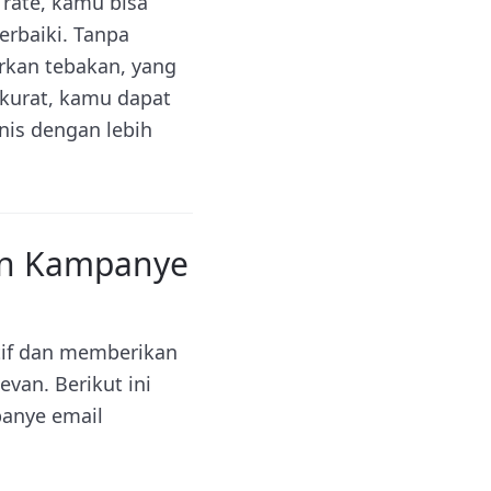
 rate, kamu bisa
rbaiki. Tanpa
rkan tebakan, yang
kurat, kamu dapat
nis dengan lebih
an Kampanye
tif dan memberikan
van. Berikut ini
panye email