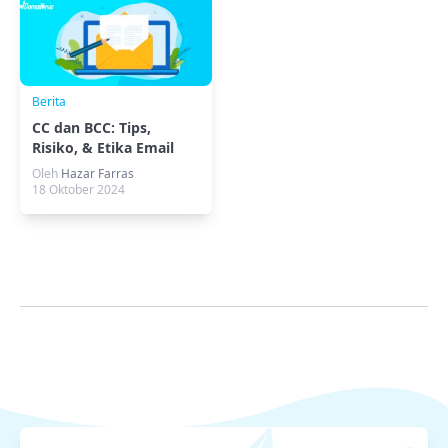
Berita
CC dan BCC: Tips,
Risiko, & Etika Email
yang Wajib Kamu Tahu
Oleh
Hazar Farras
18 Oktober 2024