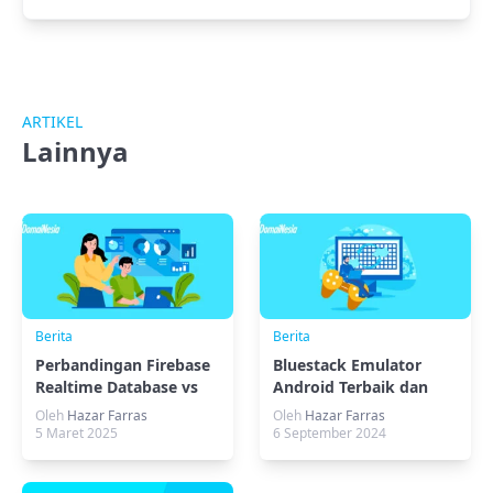
ARTIKEL
Lainnya
Berita
Berita
Perbandingan Firebase
Bluestack Emulator
Realtime Database vs
Android Terbaik dan
Firestore: Wajib Tahu!
Mudah Digunakan
Oleh
Hazar Farras
Oleh
Hazar Farras
5 Maret 2025
6 September 2024