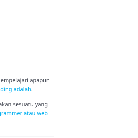
 mempelajari apapun
ding adalah
.
pakan sesuatu yang
grammer atau web