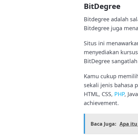
BitDegree
Bitdegree adalah sal
Bitdegree juga mena
Situs ini menawarka
menyediakan kursus 
BitDegree sangatla
Kamu cukup memilih
sekali jenis bahasa 
HTML, CSS,
PHP
, Jav
achievement.
Baca Juga:
Apa it