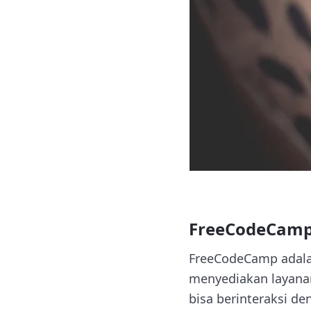
FreeCodeCam
FreeCodeCamp adalah 
menyediakan layanan
bisa berinteraksi 