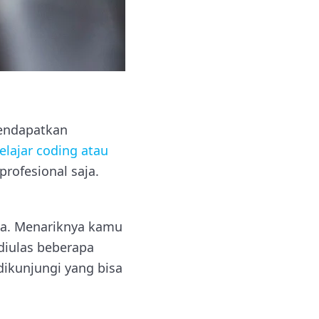
mendapatkan
elajar coding atau
rofesional saja.
edia. Menariknya kamu
 diulas beberapa
dikunjungi yang bisa